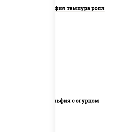
Филадельфия темпура ролл
рис, нори, сыр сливочный, огурцы
свежие, лосось слабосоленый
Филадельфия с огурцом