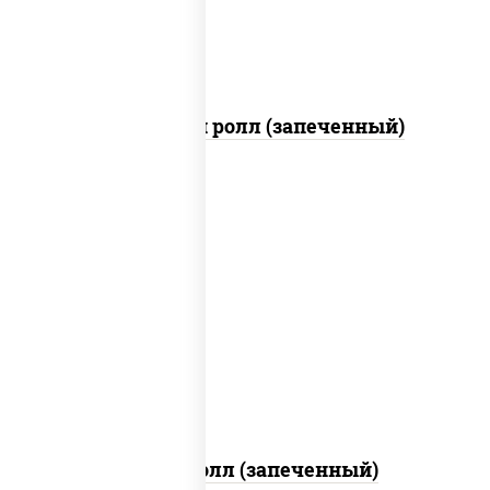
Чили чикен ролл (запеченный)
рис, нори, сыр сливочный, огурцы
свежие, куриная грудка с паприкой,
бекон, соус "унаги", кунжут
Бостон ролл (запеченный)