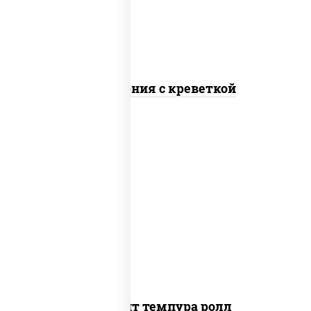
Калифорния с креветкой
рис, нори, угорь копченый, икра
"масаго", сыр сливочный, огурцы свежие,
сухари панировочные
Динамит темпура ролл