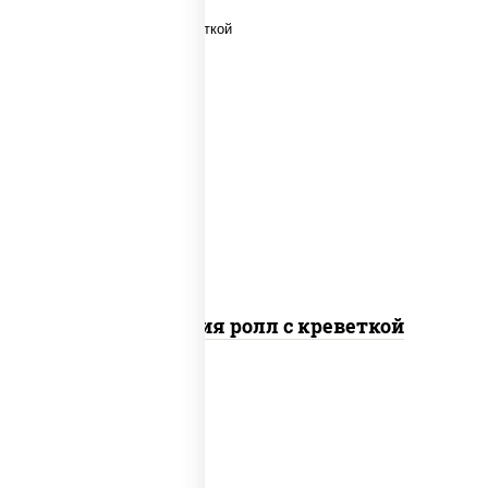
рис, нори, огурцы свежие, салат
"айсберг", сыр сливочный, креветки,
соус "унаги"
Филадельфия ролл с креветкой
рис, нори, сыр сливочный, огурцы