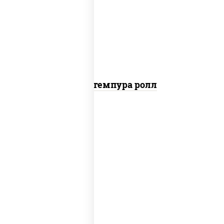
нори, краб снежный, сыр сливочный,
икра "масаго", омлет, угорь копченый,
сухари панировочные, соус "унаги"
Кани темпура ролл
соус "цезарь" (масло растительное
загустители сахар яйца чеснок специи
перец черный консерванты), сыр
"пармезан", рис, нори, салат "айсберг",
помидоры, куриная грудка с паприкой,
сухари панировочные