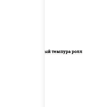
рис, нори, лосось слабосоленый, огурцы
свежие, сыр сливочный, сухари
панировочные
Сливочный темпура ролл
рис, нори, креветки, соус "спайс"
(майонез соус чили соус шрирача)