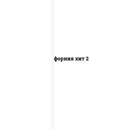
рис, нори, майонез, авокадо, краб
снежный, икра "масаго"
Калифорния хит 2
рис, нори, бекон, соус "техасский
барбекю", сыр сливочный, огурцы
свежие, сухари панировочные