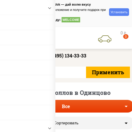
PizzaSushiWok — дай волю вкусу
Скачайте приложение и получите подарок при
Установить
заказе
по промокоду:
WELCOME
0
руб
0
+7 (495) 134-33-33
Доставка роллов в Одинцово
Все
Сортировать