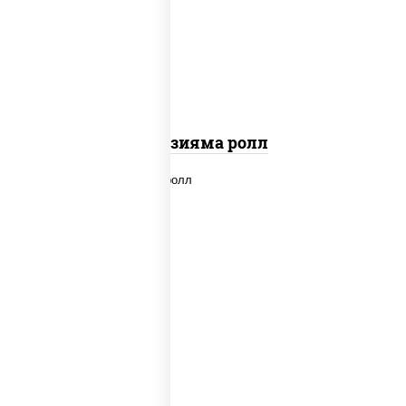
"вулкан" (креветки отварные; краб
снежный; майонез; чеснок; икра масаго)
Фудзияма ролл
new
рис, нори, лосось копченый, сыр
сливочный, огурцы свежие, соус "вулкан"
(креветки отварные; краб снежный;
майонез; чеснок; икра масаго), кунжут