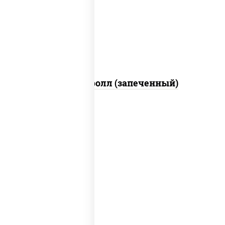
свежие, икра "масаго", соус "яки"
(майонез чеснок масаго лосось
слабосолёный), соус "унаги"
Сальмон ролл (запеченный)
рис, нори, сыр сливочный, бекон, куриная
грудка с паприкой, сыр "пармезан", соус
"цезарь" (масло растительное
загустители сахар яйца чеснок специи
перец черный консерванты)