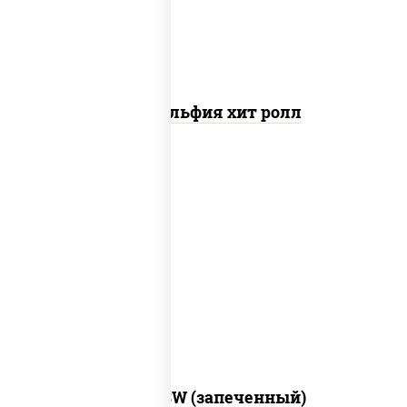
Филадельфия хит ролл
рис, нори, сыр сливочный, краб снежный,
соус "яки" (майонез чеснок масаго
лосось слабосолёный), соус "унаги"
Город PSW (запеченный)