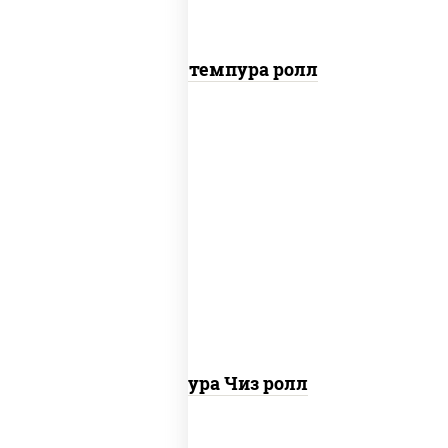
Бекон темпура ролл
рис, нори, сыр сливочный, сухари
панировочные
Темпура Чиз ролл