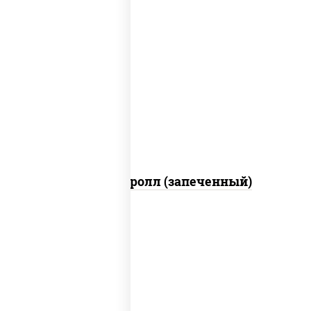
рис, нори, огурцы свежие, помидоры,
куриная грудка с паприкой, соус "шеф"
(майонез соус соевый зелень чеснок)
Тори Маки ролл (запеченный)
рис, нори, майонез, огурцы свежие,
авокадо, креветки, икра "масаго"