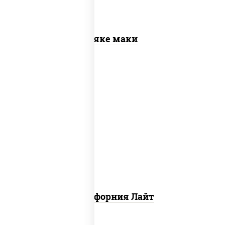
Сяке маки
рис, нори, майонез, краб снежный,
огурцы свежие, икра "масаго"
Калифорния Лайт