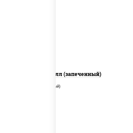
рис, нори, сыр сливочный, салат
"айсберг", куриная грудка с паприкой,
лук фри, сыр "пармезан", соус "цезарь"
(масло растительное загустители
сахар яйца чеснок специи перец черный
консерванты)
Хотто ролл (запеченный)
рис, нори, сыр сливочный, помидоры,
куриная грудка с паприкой, соус "спайс"
(майонез соус чили соус шрирача)