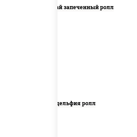
Кунсей фурай запеченный ролл
new
рис, нори, сыр сливочный, авокадо,
лосось слабосоленый
Филадельфия ролл