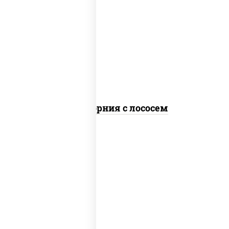
рис, нори, майонез, авокадо, огурцы
свежие, лосось слабосоленый, икра
"масаго"
Калифорния с лососем
рис, нори, лосось слабосоленый