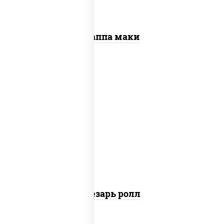
Каппа маки
соус "цезарь" (масло растительное
загустители сахар яйца чеснок специи
перец черный консерванты), сыр
"пармезан", рис, нори, куриная грудка с
паприкой, салат "айсберг", кунжут
Цезарь ролл