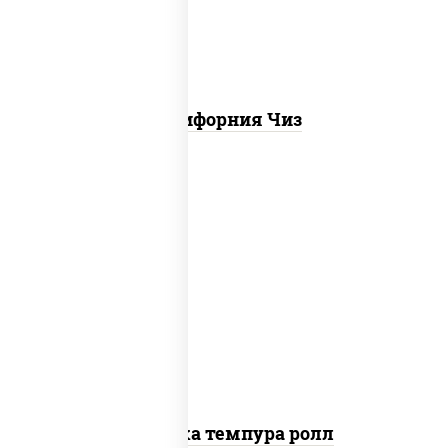
Калифорния Чиз
рис, нори, креветки, сыр сливочный,
салат "айсберг", сухари панировочные
Креветка темпура ролл