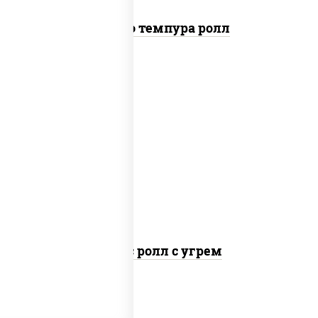
Бонито темпура ролл
рис, нори, соус "спайс" (майонез соус
чили соус шрирача), угорь копченый
Спайс ролл с угрем