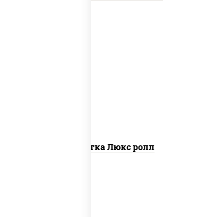
креветки, рис, нори, майонез, икра
"масаго", кляр, сухари панировочные,
кунжут
Креветка Люкс ролл