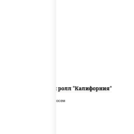
рис, нори, огурцы свежие, краб снежный,
икра "масаго", соус "хот" (майонез
кетчуп табаско чеснок масаго)
Запеченный ролл "Калифорния"