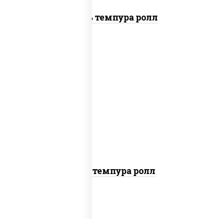
Цезарь темпура ролл
рис, нори, тунец, омлет, соус "спайс"
(майонез соус чили соус шрирача), сухари
панировочные
Тунец темпура ролл