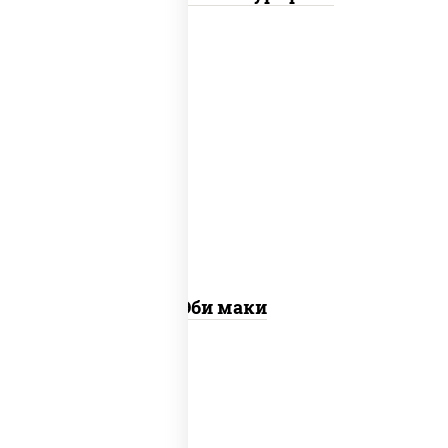
рис, нори, креветки
Эби маки
рис, нори, сыр сливочный, огурцы