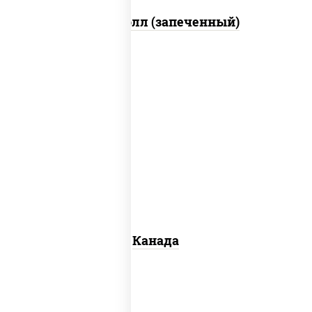
Митто ролл (запеченный)
соус "унаги", рис, нори, сыр сливочный,
огурцы свежие, лосось слабосоленый,
угорь копченый, кунжут
Канада