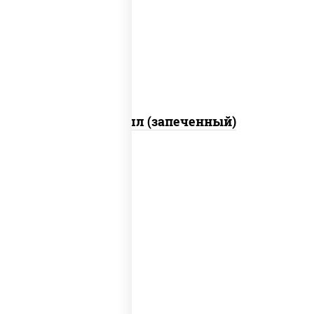
свежие, креветки, лосось слабосоленый,
соус "унаги", соус "спайс" (майонез соус
чили соус шрирача), икра "масаго"
Ойси ролл (запеченный)
рис, нори, тунец, сыр сливочный, огурцы
свежие, соус "спайс" (майонез соус чили
соус шрирача), сухари панировочные