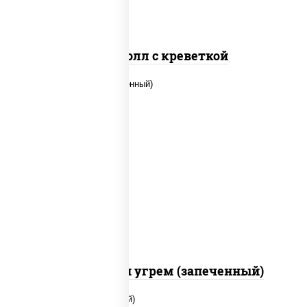
Спайс ролл с креветкой
рис, нори, огурцы свежие, креветки,
угорь копченый, икра "масаго", соус
"хот" (майонез кетчуп табаско чеснок
масаго)
С креветкой и угрем (запеченный)