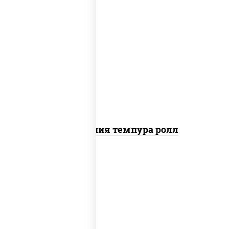
рис, нори, икра "масаго", майонез, краб
снежный, огурцы свежие, авокадо,
сухари панировочные
Калифорния темпура ролл
рис, нори, сыр сливочный, икра "масаго"