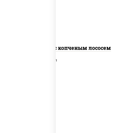
рис, нори, соус "спайс" (майонез соус
чили соус шрирача), лосось копченый
Спайс ролл с копченым лососем
рис, нори, сыр сливочный, лосось
слабосоленый, икра "масаго", сухари
панировочные