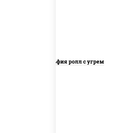
рис, нори, сыр сливочный, угорь
копченый, соус "унаги", кунжут
Филадельфия ролл с угрем
пост
рис, нори, огурцы свежие, кунжут