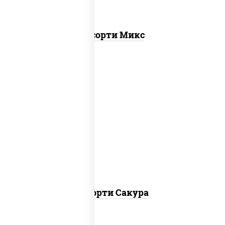
Ассорти Микс
калифорния чиз, филадельфия дуэт
ролл, креветка люкс ролл, ролл цезарь
Ассорти Сакура