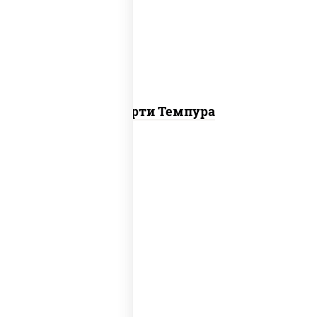
темпура ролл, бекон темпура ролл,
цезарь темпура ролл
Ассорти Темпура
агиро ролл, цезарь темпура ролл,
митто ролл, тори маки ролл new, бекон
темпура ролл, ролл цезарь