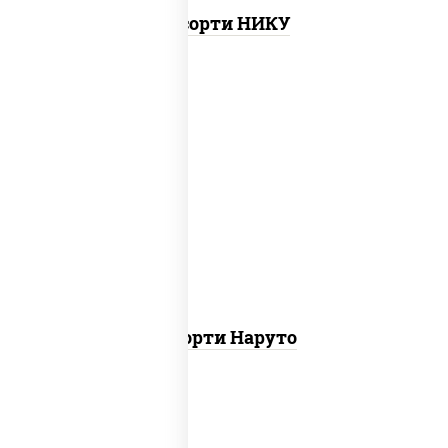
Ассорти НИКУ
хотто ролл, бостон ролл, городpsw
Ассорти Наруто