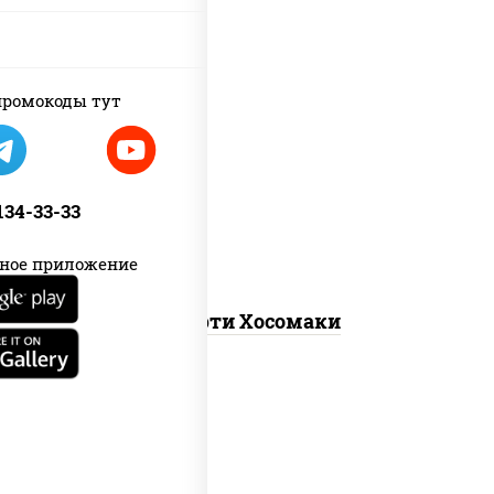
ромокоды тут
унаги маки, сяке маки, эби маки, каппа
маки
 134-33-33
ное приложение
Ассорти Хосомаки
сливочный темпура ролл, динамит