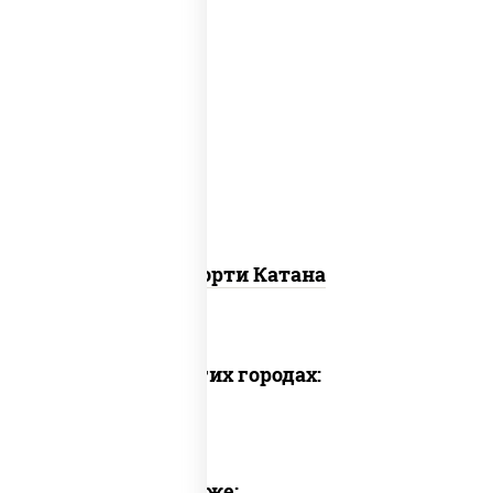
запеченный ролл калифорния
,
запеченный лосось
, гурмэ темпура
ролл,
угорь темпура ролл
Ассорти Катана
Доставка в других городах:
Предлагаем также: