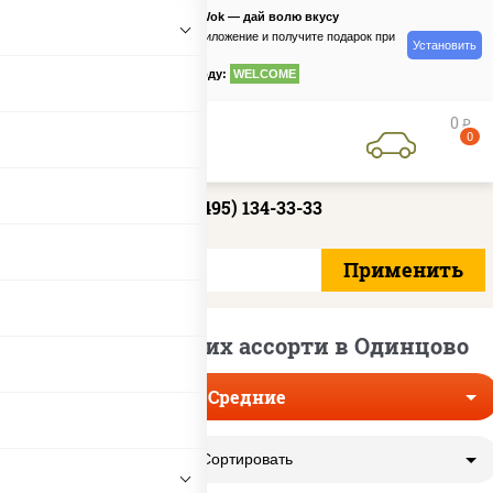
PizzaSushiWok — дай волю вкусу
Скачайте приложение и получите подарок при
Установить
заказе
по промокоду:
WELCOME
0
руб
0
+7 (495) 134-33-33
Доставка средних ассорти в Одинцово
Средние
Сортировать