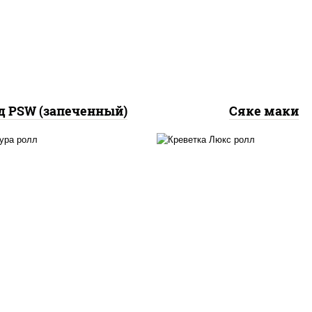
рис, нори, лосось
айонез чеснок масаго
слабосоленый
сь слабосолёный), соус
"унаги"
д PSW (запеченный)
Сяке маки
, нори, тунец, омлет,
креветки, рис, нор
с "спайс" (майонез соус
майонез, икра "масаг
 соус шрирача), сухари
кляр, сухари панирово
панировочные
кунжут