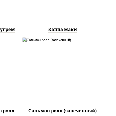
 угрем
Каппа маки
рис, нори, сыр сливочный,
го",
огурцы свежие, икра
ый,
"масаго", соус "яки"
адо,
(майонез чеснок масаго
ые
лосось слабосолёный), соус
"унаги"
а ролл
Сальмон ролл (запеченный)