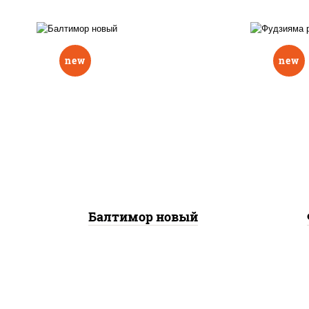
new
new
р
нори, рис, соус "вулкан"
слив
(креветки отварные; краб
икра
снежный; майонез; чеснок;
(кр
икра масаго), авокадо
сне
Балтимор новый