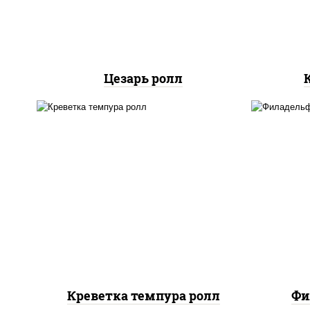
куриная грудка с паприкой,
салат "айсберг", кунжут
Цезарь ролл
рис, нори, креветки, сыр
рис
сливочный, салат
с
"айсберг", сухари
сли
панировочные
Креветка темпура ролл
Фи