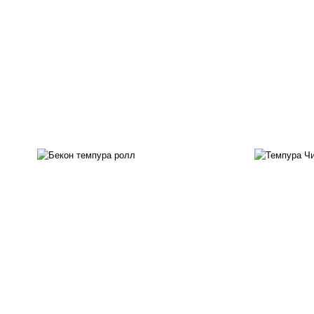
рис, нори, бекон, соус
"техасский барбекю", сыр
рис
сливочный, огурцы свежие,
с
сухари панировочные