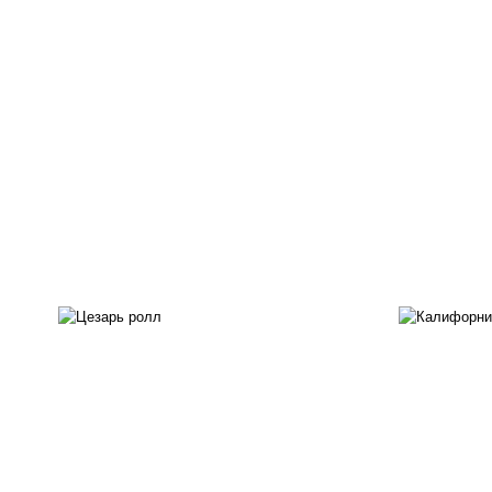
соус "цезарь" (масло
растительное
загустители сахар яйца
чеснок специи перец
рис
черный консерванты), сыр
"пармезан", рис, нори,