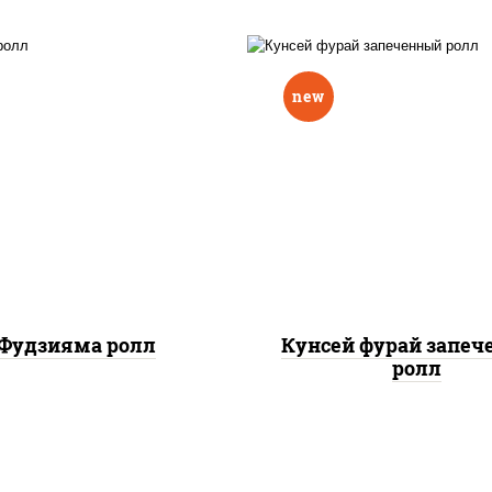
new
ис, нори, омлет, сыр
рис, нори, лосось копч
очный, огурцы свежие,
сыр сливочный, огу
 "масаго", соус "вулкан"
свежие, соус "вулка
еветки отварные; краб
(креветки отварные; 
жный; майонез; чеснок;
снежный; майонез; чес
икра масаго)
икра масаго), кунж
Фудзияма ролл
Кунсей фурай запе
ролл