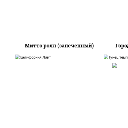
соус "цезарь" (масло
(м
растительное
лосо
загустители сахар яйца
чеснок специи перец
черный консерванты)
Митто ролл (запеченный)
Горо
рис
рис, нори, майонез, краб
соу
снежный, огурцы свежие,
чили
икра "масаго"