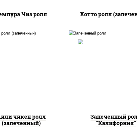
емпура Чиз ролл
Хотто ролл (запече
, нори, сыр сливочный,
рис, нори, огурцы све
доры, куриная грудка с
краб снежный, икр
прикой, соус "спайс"
"масаго", соус "хот
айонез соус чили соус
(майонез кетчуп таб
шрирача)
чеснок масаго)
или чикен ролл
Запеченный ро
(запеченный)
"Калифорния"