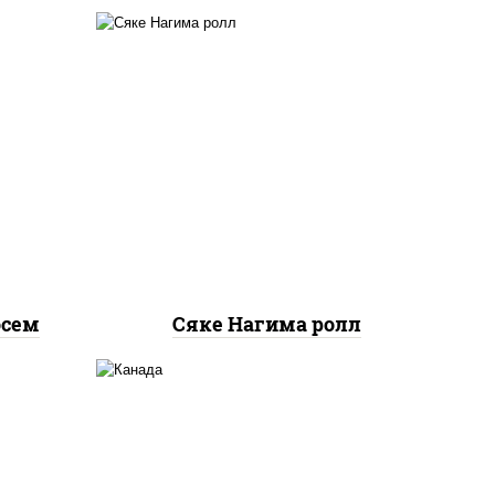
окадо,
рис, нори, сыр сливочный,
ось
огурцы свежие, лосось
а
слабосоленый
осем
Сяке Нагима ролл
соус "унаги", рис, нори, сыр