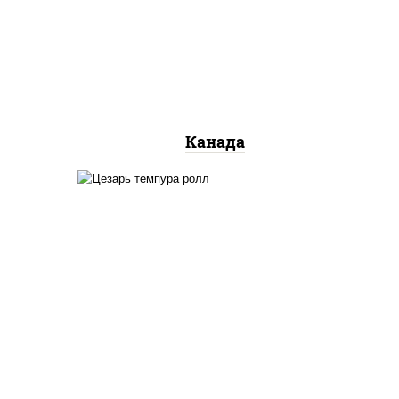
сливочный, огурцы свежие,
лосось слабосоленый, угорь
копченый, кунжут
Канада
соус "цезарь" (масло
растительное
загустители сахар яйца
и,
чеснок специи перец
о",
черный консерванты), сыр
чные,
"пармезан", рис, нори,
салат "айсберг", помидоры,
куриная грудка с паприкой,
сухари панировочные