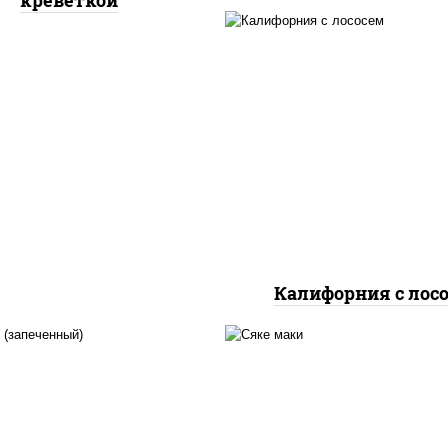
креветкой
рис, нори, майонез, ав
огурцы свежие, лос
слабосоленый, икр
"масаго"
Калифорния с лос
, нори, сыр сливочный,
б снежный, соус "яки"