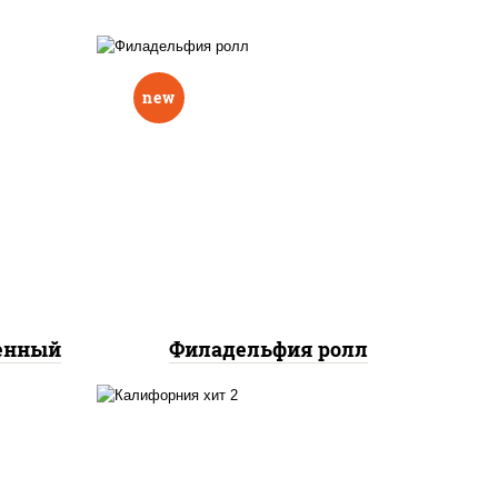
new
еный,
рцы
рис, нори, сыр сливочный,
н"
авокадо, лосось
краб
слабосоленый
нок;
ут
ченный
Филадельфия ролл