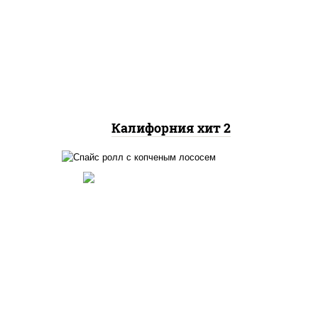
рис, нори, майонез, авокадо,
краб снежный, икра
"масаго"
Калифорния хит 2
ный,
иная
 фри,
ус
рис, нори, соус "спайс"
(майонез соус чили соус
шрирача), лосось копченый
йца
ец
ы)