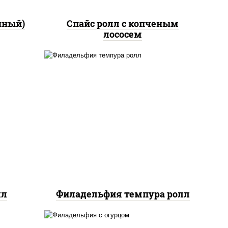
нный)
Спайс ролл с копченым
лососем
жие,
рис, нори, сыр сливочный,
а
лосось слабосоленый, икра
"
"масаго", сухари
аско
панировочные
лл
Филадельфия темпура ролл