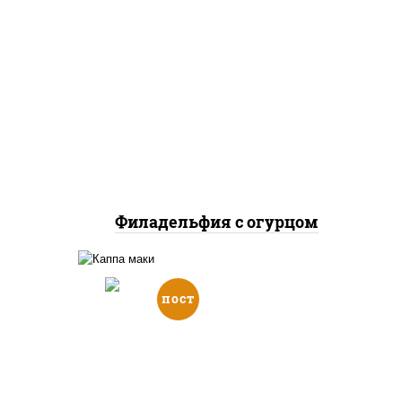
рис, нори, сыр сливочный,
огурцы свежие, лосось
слабосоленый
Филадельфия с огурцом
пост
ный,
рис, нори, огурцы свежие,
ус
кунжут