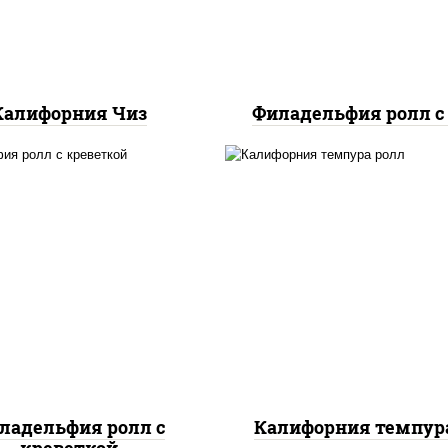
Калифорния Чиз
Филадельфия ролл с
, нори, огурцы свежие,
рис, нори, икра "маса
алат "айсберг", сыр
майонез, краб снежн
вочный, креветки, соус
огурцы свежие, авок
"унаги"
сухари панировочн
ладельфия ролл с
Калифорния темпур