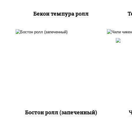
Бекон темпура ролл
Т
рис
рис, нори, сыр сливочный,
поми
огурцы свежие, куриная
па
грудка с паприкой, бекон,
(м
соус "унаги", кунжут
Бостон ролл (запеченный)
Ч