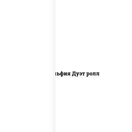
рис, нори, сыр сливочный, угорь
копченый, лосось слабосоленый,
соус "унаги", кунжут
Филадельфия Дуэт ролл
рис, нори, соус "спайс" (майонез соус
чили соус шрирача), креветки,
лосось слабосоленый, угорь
копченый, сухари панировочные