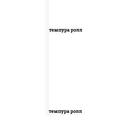
Токио темпура ролл
рис, нори, угорь копченый, краб
снежный, соус "спайс" (майонез соус
чили соус шрирача), салат "айсберг",
сухари панировочные
Угорь темпура ролл