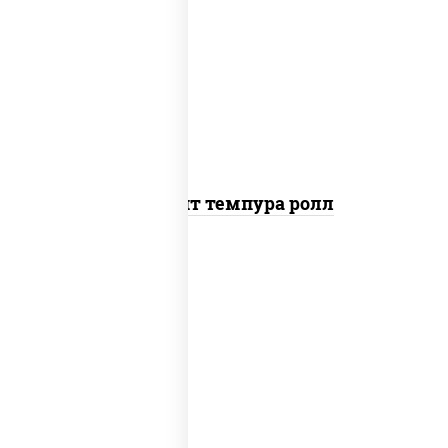
рис, нори, угорь копченый, икра
"масаго", сыр сливочный, огурцы
свежие, сухари панировочные
Динамит темпура ролл
рис, нори, соус "спайс" (майонез соус
чили соус шрирача), угорь копченый