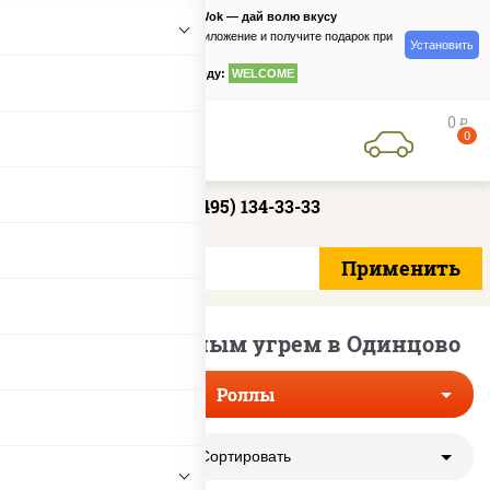
PizzaSushiWok — дай волю вкусу
Скачайте приложение и получите подарок при
Установить
заказе
по промокоду:
WELCOME
0
руб
0
+7 (495) 134-33-33
Роллы с копченым угрем в Одинцово
Роллы
Сортировать