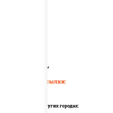
Ролл угорь
Сет с угрем
Ролл аяши с угрем
Быстрые ссылки:
Доставка в других городах: