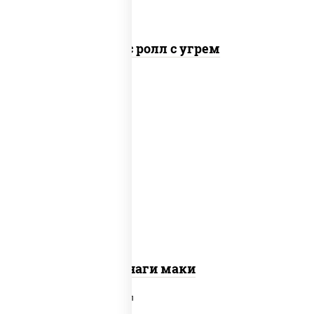
Спайс ролл с угрем
соус "унаги", рис, нори, огурцы
свежие, угорь копченый, кунжут
Унаги маки