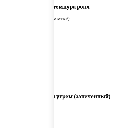
Кани темпура ролл
рис, нори, огурцы свежие, креветки,
угорь копченый, икра "масаго", соус
"хот" (майонез кетчуп табаско
чеснок масаго)
С креветкой и угрем (запеченный)