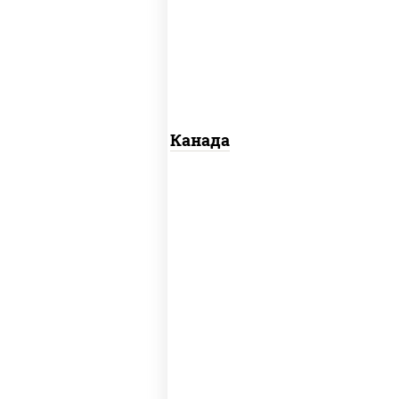
слабосоленый, угорь копченый,
кунжут
Канада
нори, краб снежный, сыр сливочный,
икра "масаго", омлет, угорь
копченый, сухари панировочные, соус
"унаги"