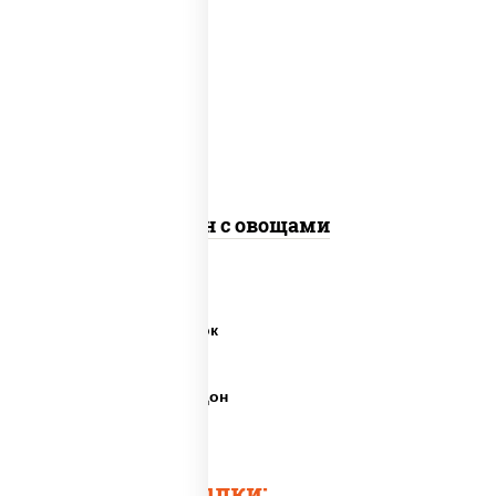
масло растительное, морковь, лук
репчатый, перец болгарский, кабачки,
соус "чесночный", лапша пшеничная,
кунжут
Удон с овощами
Пшеничная лапша вок
Пшеничная лапша
Пшеничная лапша удон
Лапша для удона
Быстрые ссылки: