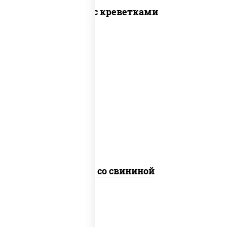
Удон с креветками
масло растительное, свинина, морковь,
лук репчатый, перец болгарский,
кабачки, соус "чесночный", лапша
пшеничная
Удон со свининой
пост