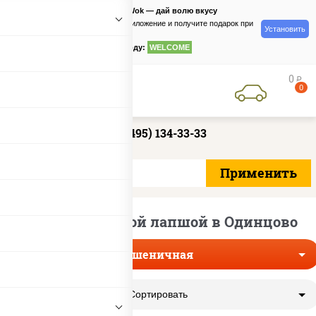
PizzaSushiWok — дай волю вкусу
Скачайте приложение и получите подарок при
Установить
заказе
по промокоду:
WELCOME
0
руб
0
+7 (495) 134-33-33
Вок с пшеничной лапшой в Одинцово
Пшеничная
Сортировать