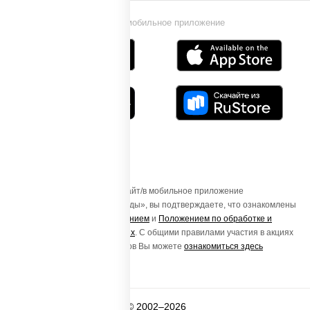
Установи мобильное приложение
Осуществляя вход на этот Сайт/в мобильное приложение
«ПиццаСушиВок - доставка еды», вы подтверждаете, что ознакомлены
с
Пользовательским соглашением
и
Положением по обработке и
защите персональных данных
. С общими правилами участия в акциях
и порядке получения подарков Вы можете
ознакомиться здесь
© 2002–2026