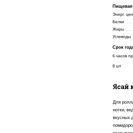
Пищевая 
Энерг. це
Белки
Жиры
Углеводы
Срок год
6 часов пр
8 шт.
Ясай 
Для ролл
нотки, ве
вкусных д
помидоро
оказывает