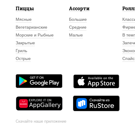
Пиццы
Ассорти
Рол
Мясные
Большие
Класс
Вегетарианские
Средние
Фирм
Морские и Рыбные
Малые
В тем
Закрытые
Запеч
Гриль
Эконо
Острые
Спайс
Скачайте наше приложение