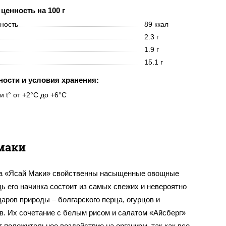
ценность на 100 г
нность
89 ккал
2.3 г
1.9 г
15.1 г
ности и условия хранения:
и t° от +2°C до +6°C
маки
а «Ясай Маки» свойственны насыщенные овощные
дь его начинка состоит из самых свежих и невероятно
аров природы – болгарского перца, огурцов и
в. Их сочетание с белым рисом и салатом «Айсберг»
 положительное воздействие на организм, так как все