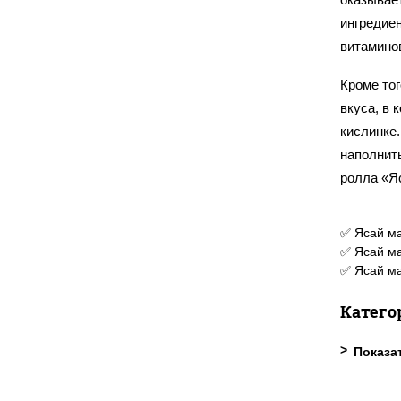
ингредие
витаминов
Кроме то
вкуса, в 
кислинке.
наполнить
ролла «Я
✅ Ясай ма
✅ Ясай ма
✅ Ясай ма
Катего