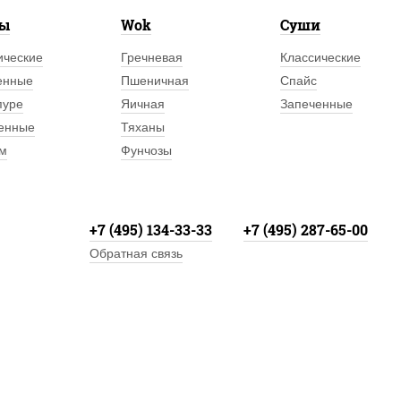
лы
Wok
Суши
ические
Гречневая
Классические
енные
Пшеничная
Спайс
пуре
Яичная
Запеченные
енные
Тяханы
м
Фунчозы
+7 (495) 134-33-33
+7 (495) 287-65-00
Обратная связь