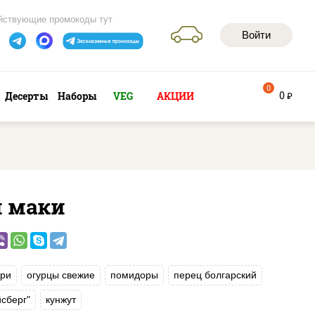
йствующие промокоды тут
Войти
0
0
Десерты
Наборы
VEG
АКЦИИ
руб
й маки
ри
огурцы свежие
помидоры
перец болгарский
йсберг"
кунжут