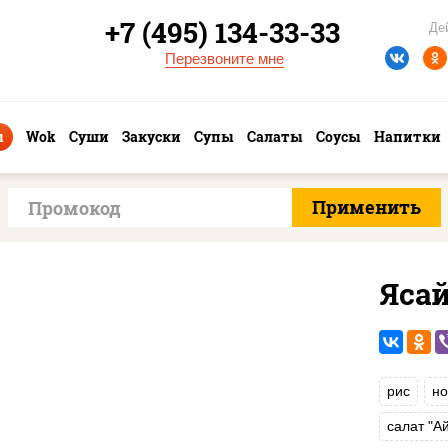
+7 (495) 134-33-33
Де
Перезвоните мне
ы
Wok
Суши
Закуски
Супы
Салаты
Соусы
Напитки
Яса
рис
но
салат "А