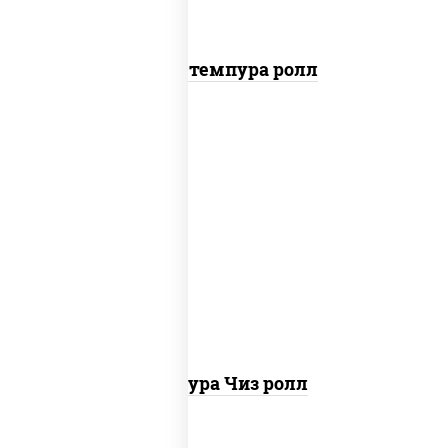
Бекон темпура ролл
рис, нори, сыр сливочный, сухари
панировочные
Темпура Чиз ролл