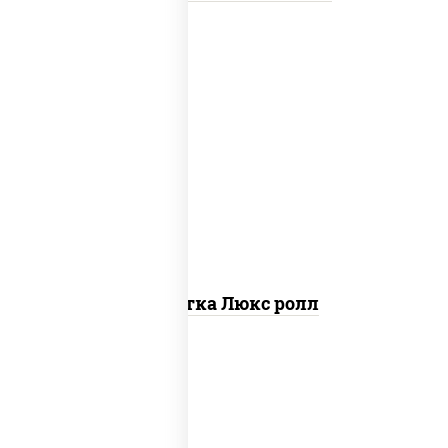
креветки, рис, нори, майонез, икра
"масаго", кляр, сухари панировочные,
кунжут
Креветка Люкс ролл