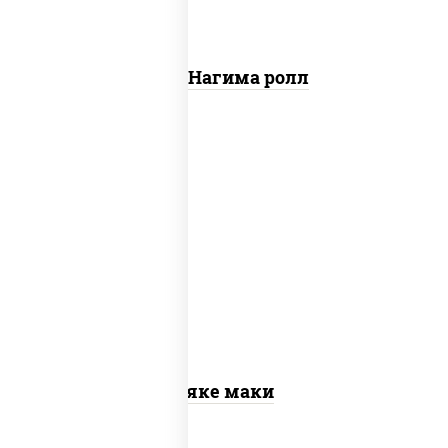
Сяке Нагима ролл
рис, нори, лосось слабосоленый
Сяке маки