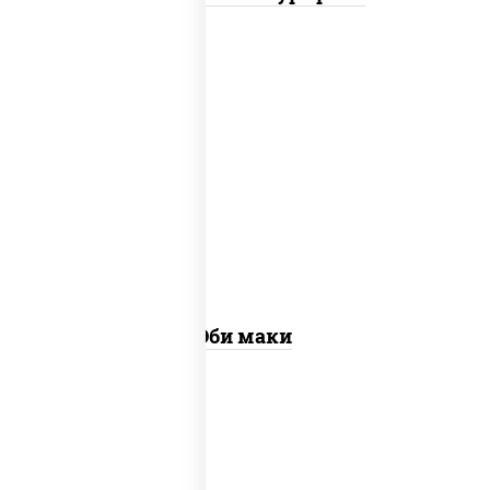
рис, нори, креветки
Эби маки
рис, нори, сыр сливочный, огурцы