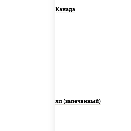
Канада
рис, нори, сыр сливочный, бекон, куриная
грудка с паприкой, сыр "пармезан", соус
"цезарь" (масло растительное
загустители сахар яйца чеснок специи
перец черный консерванты)
Митто ролл (запеченный)