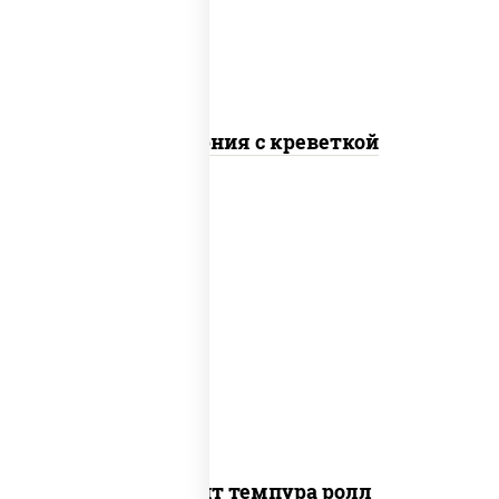
Калифорния с креветкой
рис, нори, угорь копченый, икра
"масаго", сыр сливочный, огурцы свежие,
сухари панировочные
Динамит темпура ролл