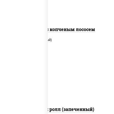
Спайс ролл с копченым лососем
рис, нори, сыр сливочный, помидоры,
куриная грудка с паприкой, соус "спайс"
(майонез соус чили соус шрирача)
Чили чикен ролл (запеченный)