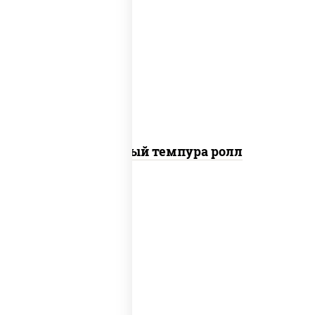
рис, нори, лосось слабосоленый, огурцы
свежие, сыр сливочный, сухари
панировочные
Сливочный темпура ролл
рис, нори, креветки, соус "спайс"
(майонез соус чили соус шрирача)