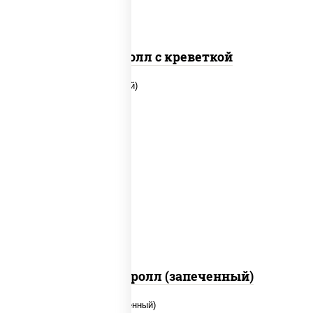
Спайс ролл с креветкой
рис, нори, огурцы свежие, помидоры,
куриная грудка с паприкой, соус "шеф"
(майонез соус соевый зелень чеснок)
Тори Маки ролл (запеченный)