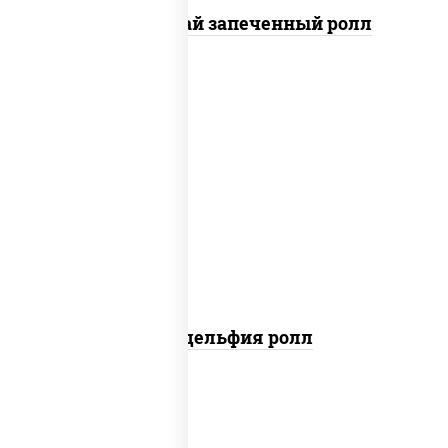
Кунсей фурай запеченный ролл
new
рис, нори, сыр сливочный, авокадо,
лосось слабосоленый
Филадельфия ролл