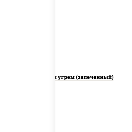
рис, нори, огурцы свежие, креветки,
угорь копченый, икра "масаго", соус
"хот" (майонез кетчуп табаско чеснок
масаго)
С креветкой и угрем (запеченный)
рис, нори, майонез, огурцы свежие,
авокадо, креветки, икра "масаго"