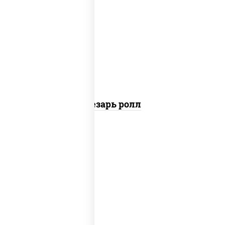
соус "цезарь" (масло растительное
загустители сахар яйца чеснок специи
перец черный консерванты), сыр
"пармезан", рис, нори, куриная грудка с
паприкой, салат "айсберг", кунжут
Цезарь ролл
рис, нори, сыр сливочный, угорь
копченый, соус "унаги", кунжут