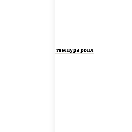
рис, нори, тунец, омлет, соус "спайс"
(майонез соус чили соус шрирача), сухари
панировочные
Тунец темпура ролл
соус "цезарь" (масло растительное
загустители сахар яйца чеснок специи
перец черный консерванты), сыр
"пармезан", рис, нори, салат "айсберг",
помидоры, куриная грудка с паприкой,
сухари панировочные