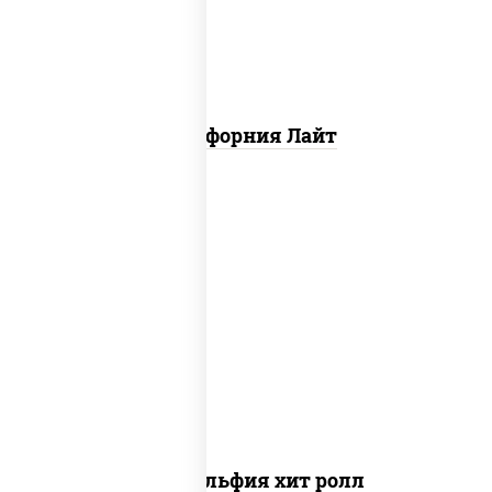
Калифорния Лайт
рис, нори, сыр сливочный, огурцы
свежие, омлет, лосось слабосоленый
Филадельфия хит ролл