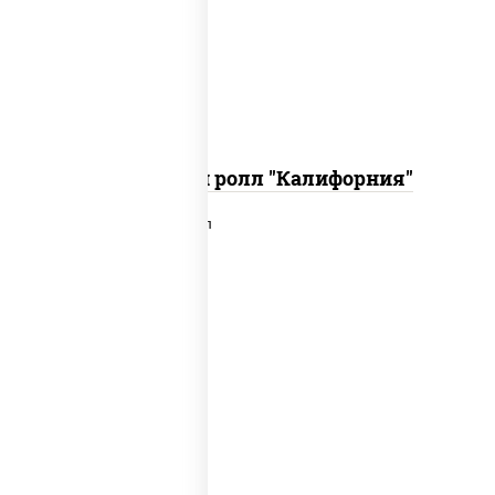
икра "масаго", соус "хот" (майонез
кетчуп табаско чеснок масаго)
Запеченный ролл "Калифорния"
рис, нори, сыр сливочный, лосось
слабосоленый, икра "масаго", сухари
панировочные