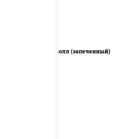
свежие, икра "масаго", соус "яки"
(майонез чеснок масаго лосось
слабосолёный), соус "унаги"
Сальмон ролл (запеченный)
соус "унаги", рис, нори, сыр сливочный,
огурцы свежие, лосось слабосоленый,
угорь копченый, кунжут