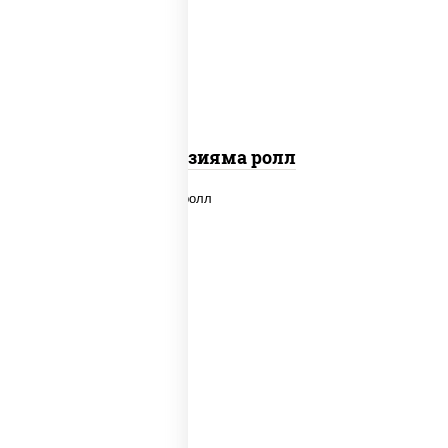
"вулкан" (креветки отварные; краб
снежный; майонез; чеснок; икра масаго)
Фудзияма ролл
new
рис, нори, лосось копченый, сыр
сливочный, огурцы свежие, соус "вулкан"
(креветки отварные; краб снежный;
майонез; чеснок; икра масаго), кунжут