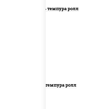
Цезарь темпура ролл
нори, краб снежный, сыр сливочный,
икра "масаго", омлет, угорь копченый,
сухари панировочные, соус "унаги"
Кани темпура ролл