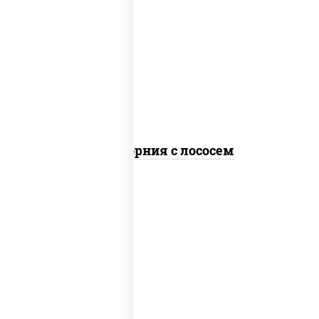
рис, нори, майонез, авокадо, огурцы
свежие, лосось слабосоленый, икра
"масаго"
Калифорния с лососем
рис, нори, сыр сливочный, огурцы
свежие, лосось слабосоленый