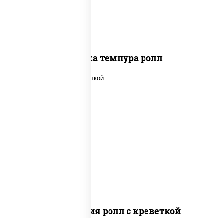
Креветка темпура ролл
рис, нори, огурцы свежие, салат
"айсберг", сыр сливочный, креветки,
соус "унаги"
Филадельфия ролл с креветкой