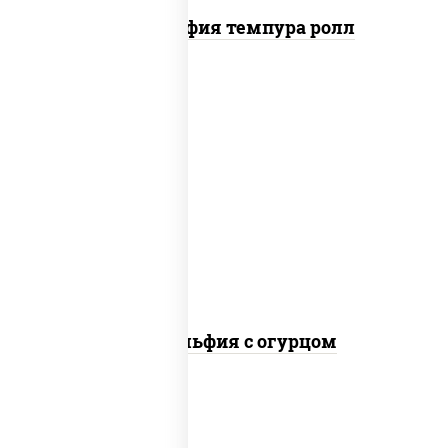
Филадельфия темпура ролл
рис, нори, сыр сливочный, огурцы
свежие, лосось слабосоленый
Филадельфия с огурцом