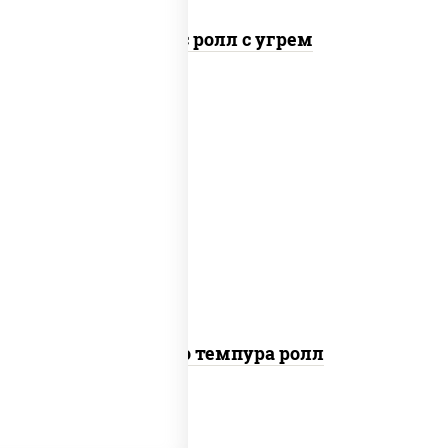
Спайс ролл с угрем
рис, нори, тунец, сыр сливочный, огурцы
свежие, соус "спайс" (майонез соус чили
соус шрирача), сухари панировочные
Бонито темпура ролл