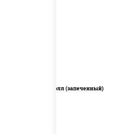
рис, нори, сыр сливочный, огурцы
свежие, куриная грудка с паприкой,
бекон, соус "унаги", кунжут
Бостон ролл (запеченный)
рис, нори, огурцы свежие, краб снежный,