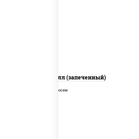
рис, нори, сыр сливочный, салат
"айсберг", куриная грудка с паприкой,
лук фри, сыр "пармезан", соус "цезарь"
(масло растительное загустители
сахар яйца чеснок специи перец черный
консерванты)
Хотто ролл (запеченный)
рис, нори, соус "спайс" (майонез соус
чили соус шрирача), лосось копченый