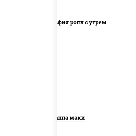
Филадельфия ролл с угрем
пост
рис, нори, огурцы свежие, кунжут
Каппа маки