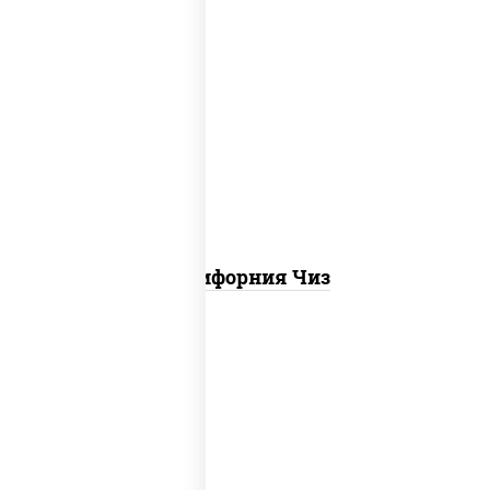
рис, нори, сыр сливочный, икра "масаго"
Калифорния Чиз
рис, нори, креветки, сыр сливочный,
салат "айсберг", сухари панировочные