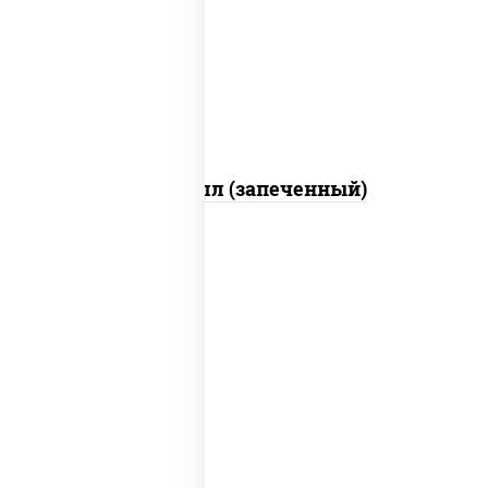
свежие, креветки, лосось слабосоленый,
соус "унаги", соус "спайс" (майонез соус
чили соус шрирача), икра "масаго"
Ойси ролл (запеченный)
рис, нори, соус "спайс" (майонез соус
чили соус шрирача), угорь копченый