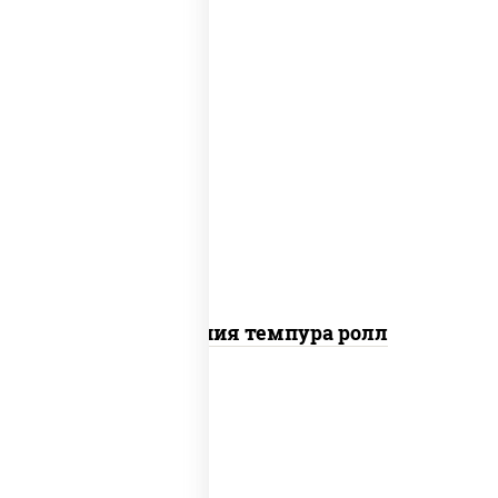
рис, нори, икра "масаго", майонез, краб
снежный, огурцы свежие, авокадо,
сухари панировочные
Калифорния темпура ролл
рис, нори, сыр сливочный, огурцы