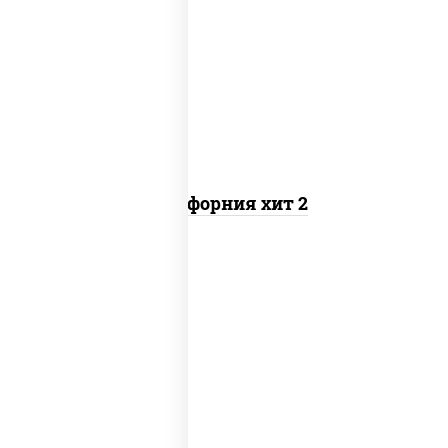
рис, нори, майонез, авокадо, краб
снежный, икра "масаго"
Калифорния хит 2
рис, нори, бекон, соус "техасский
барбекю", сыр сливочный, огурцы
свежие, сухари панировочные