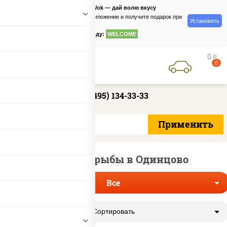
PizzaSushiWok — дай волю вкусу
Скачайте приложение и получите подарок при
Установить
заказе
по промокоду:
WELCOME
0
руб
0
+7 (495) 134-33-33
Роллы без рыбы в Одинцово
Все
Сортировать