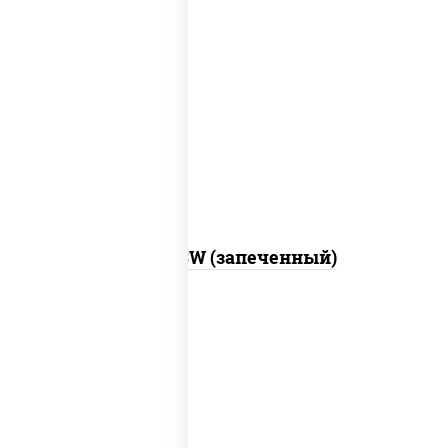
рис, нори, сыр сливочный, краб снежный,
соус "яки" (майонез чеснок масаго
лосось слабосолёный), соус "унаги"
Город PSW (запеченный)
рис, нори, майонез, краб снежный,
огурцы свежие, икра "масаго"