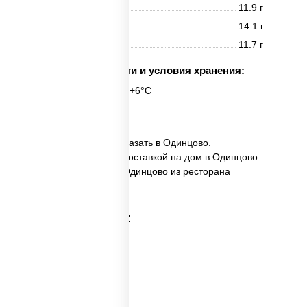
Белки
11.9 г
Жиры
14.1 г
Углеводы
11.7 г
Срок годности и условия хранения:
6 часов при t° от +2°C до +6°C
8 шт.
✅ Кани темпура ролл заказать в Одинцово.
✅ Кани темпура ролл с доставкой на дом в Одинцово.
✅ Кани темпура ролл в Одинцово из ресторана
ПиццаСушиВок.
Категории товара: