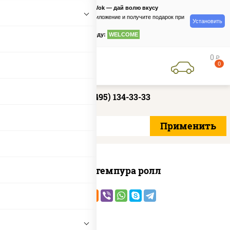
PizzaSushiWok — дай волю вкусу
Скачайте приложение и получите подарок при
Установить
заказе
по промокоду:
WELCOME
0
руб
0
+7 (495) 134-33-33
Кани темпура ролл