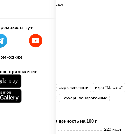
ромокоды тут
 134-33-33
ное приложение
нори
краб снежный
сыр сливочный
икра "Масаго"
омлет
угорь копченый
сухари панировочные
соус "Унаги"
Пищевая ценность на 100 г
Энерг. ценность
220 ккал