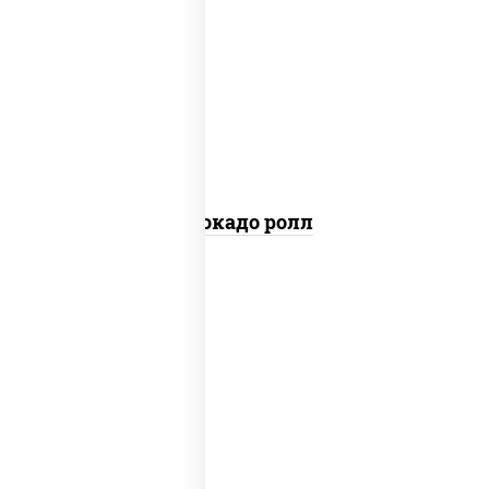
рис, нори, авокадо
Авокадо ролл
пост
рис, нори, огурцы свежие, помидоры,
перец болгарский, салат "айсберг",
кунжут