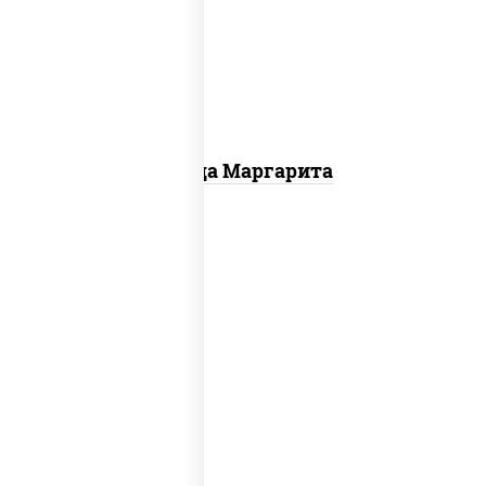
чеснок), моцарелла для пиццы
Пицца Маргарита
пост
ясай маки, каппа маки, чука ролл