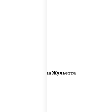
грибы шампиньоны, моцарелла для
пиццы
Пицца Жульетта
пицца соус (томаты базилик орегано