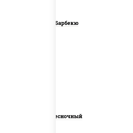
Барбекю
оус "чесночный" (вода масло
растительное сахар сыворотка чеснок
специи загустители консерванты)
Чесночный