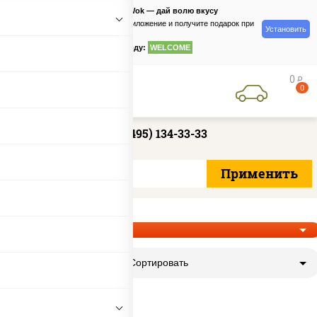
PizzaSushiWok — дай волю вкусу
Скачайте приложение и получите подарок при
Установить
заказе
по промокоду:
WELCOME
0
руб
0
+7 (495) 134-33-33
Сортировать