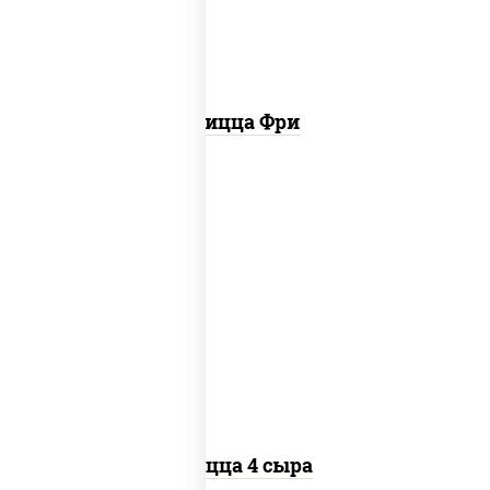
Пицца Фри
пицца соус (томаты базилик орегано
чеснок), моцарелла для пиццы, сыры
моцарелла дор-блю чеддер эмменталь
Пицца 4 сыра