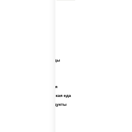
Веганские роллы
Пицца веган
Веганские суши
Вегетарианский сет
Вегетарианские обеды
Вегетарианская еда
Веганская еда
Вегетарианская кухня
Готовая вегетарианская еда
Вегетарианские продукты
Веганское питание
Веган еда