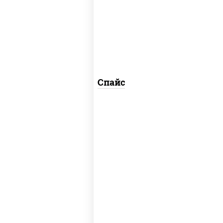
соус "спайс" (майонез соус чили соус
шрирача)
Спайс
соус "ореховый" (кешью уксус соус
соевый мирин масло растительное
чеснок лук кунжут апельсин яблоко)