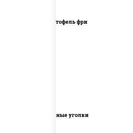
Картофель фри
соус "шеф" (майонез соус соевый зелень
чеснок), моцарелла для пиццы
Сырные уголки