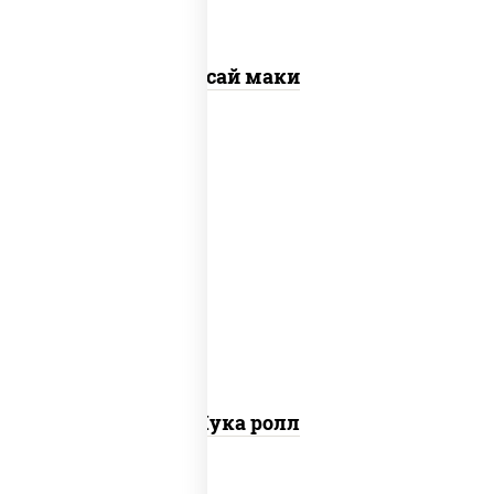
Ясай маки
пост
рис, нори, салат "чука"
Чука ролл