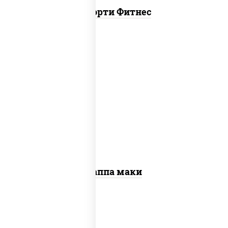
Ассорти Фитнес
пост
рис, нори, огурцы свежие, кунжут
Каппа маки
пост