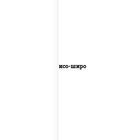
вакаме водоросли, соевые бобы, грибы
шиитаке, творог соевый
Мисо-широ
соус "барбекью" (вода сахар паста
томатная соль сироп загустители
ароматизаторы специи консервант)