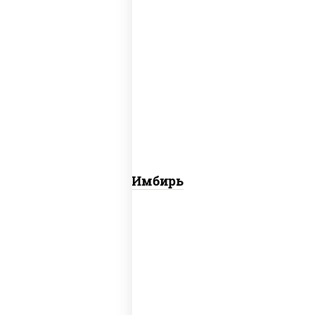
имбирь
Имбирь
соус "соевый"