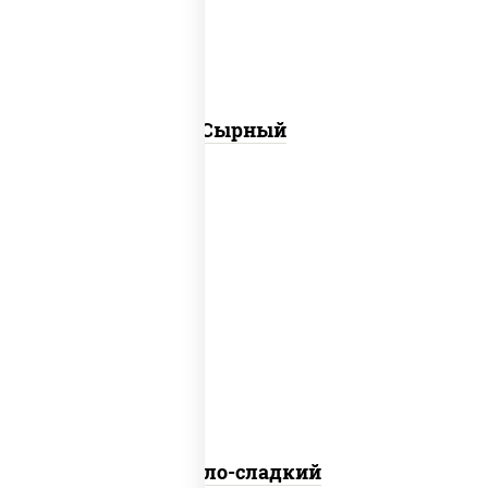
консерванты)
Сырный
соус "кисло-сладкий" (вода сахар пюре
абрикосовое соль загустители
ароматизаторы паприка
Кисло-сладкий