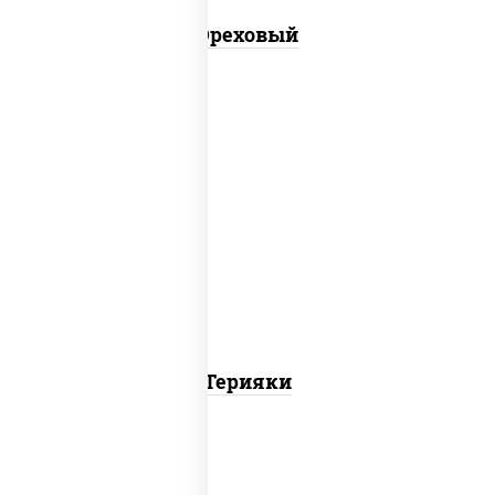
Ореховый
соус "терияки" (соевый соус сахар
крахмал уксус)
Терияки
пост