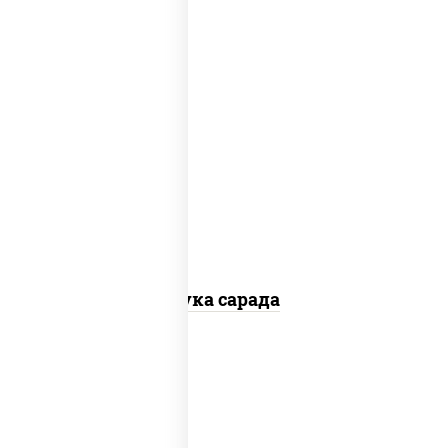
пост
салат "чука", лимон, соус "ореховый"
(кешью уксус соус соевый мирин масло
растительное чеснок лук кунжут
апельсин яблоко), кунжут
Чука сарада