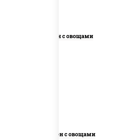
Удон с овощами
масло растительное, морковь, лук
репчатый, перец болгарский, кабачки,
соус "чесночный", лапша яичная, кунжут
Сомен с овощами