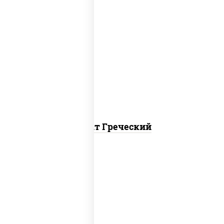
огурцы свежие, перец болгарский,
томаты "черри", брынза, маслины,
салатная заправка с базиликом
Салат Греческий
соус "сырный" (вода масло
растительное яйца сыр сахар соль
загустители ароматизаторы