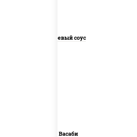
Соевый соус
васаби
Васаби