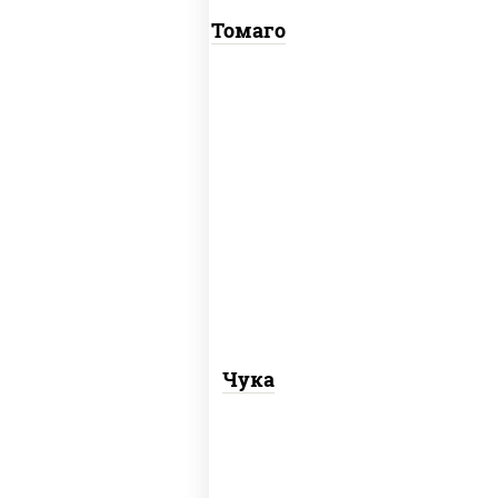
Томаго
пост
рис, нори, салат "чука"
Чука
пост