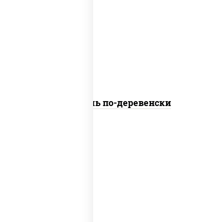
дольки картофеля
Картофель по-деревенски
пост
картофель фри