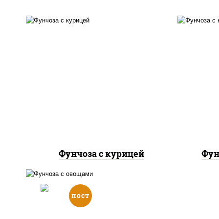
масло растительное,
м
грудка куриная, морковь,
кр
лук репчатый, перец
болгарский, кабачки, соус
бол
"чесночный", лапша
стеклянная
Фунчоза с курицей
Фун
пост
масло растительное,