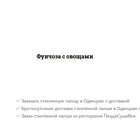
морковь, лук репчатый,
перец болгарский, кабачки,
соус "чесночный", лапша
стеклянная, кунжут
Фунчоза с овощами
✅ Заказать стеклянную лапшу в Одинцово с доставкой
✅ Круглосуточная доставка стеклянной лапши в Одинцово 
✅ Заказ стеклянной лапши из ресторанов ПиццаСушиВок.