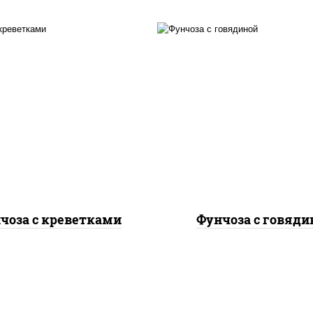
асло растительное,
масло растительно
еветки, морковь, лук
говядина, морковь, 
репчатый, перец
репчатый, перец
гарский, кабачки, соус
болгарский, кабачки, 
"чесночный", лапша
"чесночный", лапш
стеклянная
стеклянная
чоза с креветками
Фунчоза с говяди