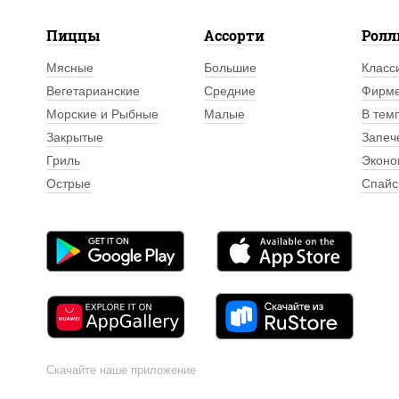
Пиццы
Ассорти
Рол
Мясные
Большие
Класс
Вегетарианские
Средние
Фирм
Морские и Рыбные
Малые
В тем
Закрытые
Запеч
Гриль
Эконо
Острые
Спайс
Скачайте наше приложение