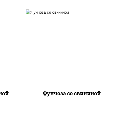
е,
масло растительное,
лук
свинина, морковь, лук
репчатый, перец
соус
болгарский, кабачки, соус
а
"чесночный", лапша
стеклянная
ной
Фунчоза со свининой