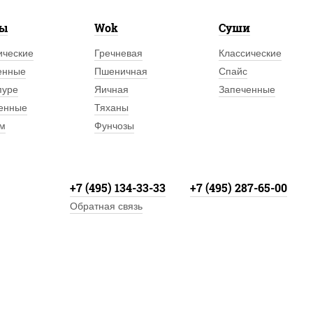
лы
Wok
Суши
ические
Гречневая
Классические
енные
Пшеничная
Спайс
пуре
Яичная
Запеченные
енные
Тяханы
м
Фунчозы
+7 (495) 134-33-33
+7 (495) 287-65-00
Обратная связь