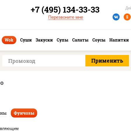
+7 (495) 134-33-33
Де
Перезвоните мне
Wok
Суши
Закуски
Супы
Салаты
Соусы
Напитки
во
аны
Фунчозы
авляющим