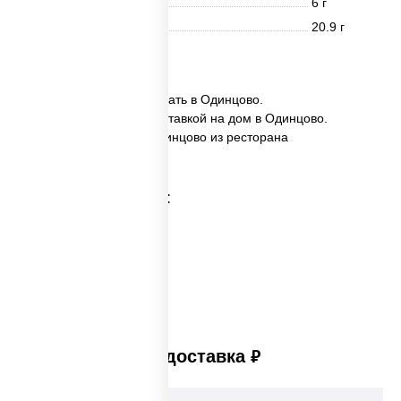
Жиры
6 г
Углеводы
20.9 г
8 шт.
✅ Калифорния XXL заказать в Одинцово.
✅ Калифорния XXL с доставкой на дом в Одинцово.
✅ Калифорния XXL в Одинцово из ресторана
ПиццаСушиВок.
Категории товара:
Платная доставка
руб