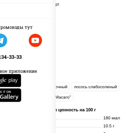
ромокоды тут
 134-33-33
ное приложение
рис
нори
сыр сливочный
лосось слабосоленый
огурцы свежие
икра "Масаго"
Пищевая ценность на 100 г
Энерг. ценность
180 ккал
Белки
10.5 г