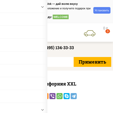
PizzaSushiWok — дай волю вкусу
Скачайте приложение и получите подарок при
Установить
заказе
по промокоду:
WELCOME
0
руб
0
+7 (495) 134-33-33
Калифорния XXL