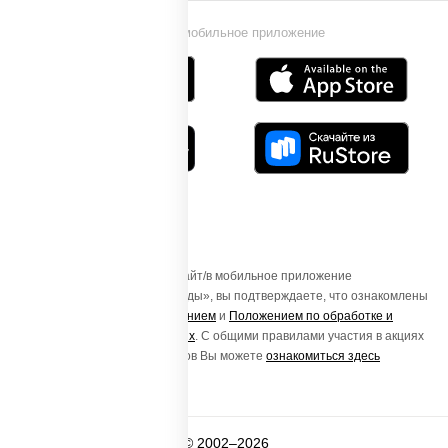
Установи мобильное приложение
Осуществляя вход на этот Сайт/в мобильное приложение
«ПиццаСушиВок - доставка еды», вы подтверждаете, что ознакомлены
с
Пользовательским соглашением
и
Положением по обработке и
защите персональных данных
. С общими правилами участия в акциях
и порядке получения подарков Вы можете
ознакомиться здесь
© 2002–2026