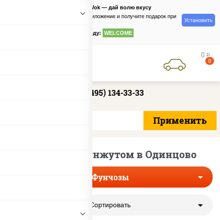
PizzaSushiWok — дай волю вкусу
Скачайте приложение и получите подарок при
Установить
заказе
по промокоду:
WELCOME
0
руб
0
+7 (495) 134-33-33
Фунчозы с кунжутом в Одинцово
Фунчозы
Сортировать