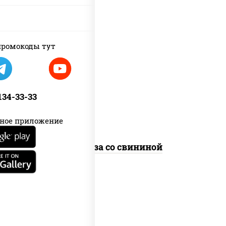
ромокоды тут
масло растительное, свинина,
морковь, лук репчатый, перец
болгарский, кабачки, соус
"чесночный", лапша стеклянная
 134-33-33
ное приложение
Фунчоза со свининой