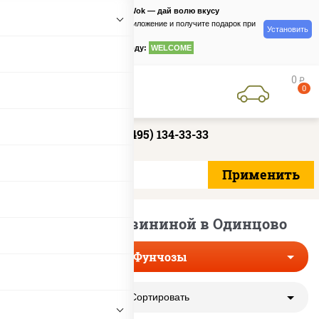
PizzaSushiWok — дай волю вкусу
Скачайте приложение и получите подарок при
Установить
заказе
по промокоду:
WELCOME
0
руб
0
+7 (495) 134-33-33
Фунчозы со свининой в Одинцово
Фунчозы
Сортировать