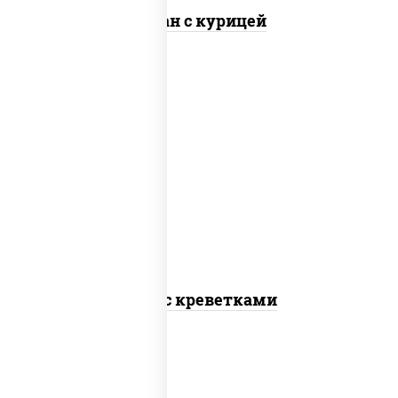
Тяхан с курицей
масло растительное, креветки,
морковь, лук репчатый, перец
болгарский, кабачки, соус "чесночный",
лапша пшеничная
Удон с креветками