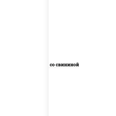
масло растительное, свинина, морковь,
лук репчатый, перец болгарский,
кабачки, соус "чесночный", лапша
пшеничная
Удон со свининой
масло растительное, грудка куриная,
морковь, лук репчатый, перец
болгарский, кабачки, соус "чесночный",
лапша гречневая