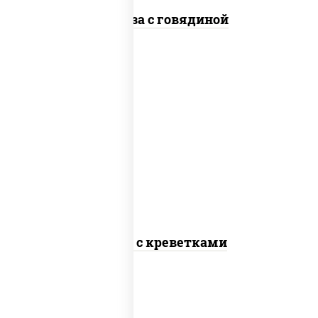
Фунчоза с говядиной
масло растительное, креветки,
морковь, лук репчатый, перец
болгарский, кабачки, соус "чесночный",
лапша яичная
Сомен с креветками