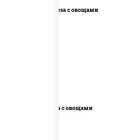
Фунчоза с овощами
пост
масло растительное, морковь, лук
репчатый, перец болгарский, кабачки,
соус "чесночный", лапша гречневая,
кунжут
Соба с овощами