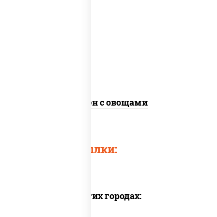
масло растительное, морковь, лук
репчатый, перец болгарский, кабачки,
соус "чесночный", лапша яичная, кунжут
Сомен с овощами
Быстрые ссылки:
Доставка в других городах: