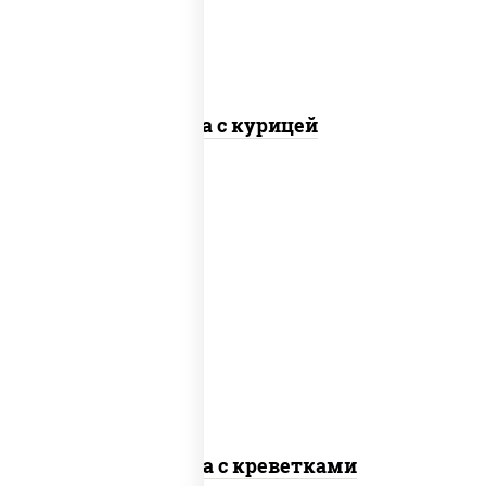
Соба с курицей
масло растительное, креветки,
морковь, лук репчатый, перец
болгарский, кабачки, соус "чесночный",
лапша стеклянная
Фунчоза с креветками