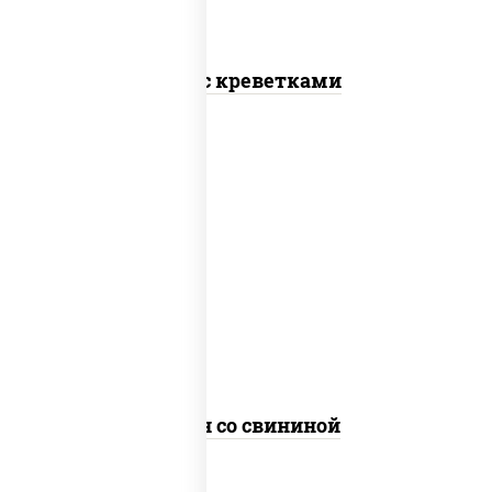
Соба с креветками
масло растительное, свинина, морковь,
лук репчатый, перец болгарский, рис,
соус "чесночный", кунжут
Тяхан со свининой