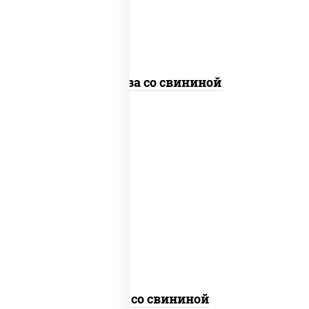
стеклянная
Фунчоза со свининой
масло растительное, свинина, морковь,
лук репчатый, перец болгарский,
кабачки, соус "чесночный", лапша
гречневая
Соба со свининой