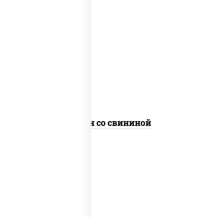
масло растительное, свинина, морковь,
лук репчатый, перец болгарский,
кабачки, соус "чесночный", лапша яичная
Сомен со свининой
масло растительное, свинина, морковь,
лук репчатый, перец болгарский,
кабачки, соус "чесночный", лапша