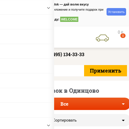
PizzaSushiWok — дай волю вкусу
Скачайте приложение и получите подарок при
Установить
заказе
по промокоду:
WELCOME
0
руб
0
+7 (495) 134-33-33
Лапша вок в Одинцово
Все
Сортировать