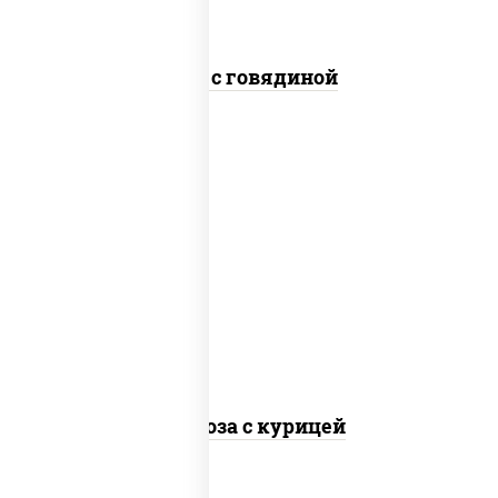
Соба с говядиной
масло растительное, грудка куриная,
морковь, лук репчатый, перец
болгарский, кабачки, соус "чесночный",
лапша стеклянная
Фунчоза с курицей