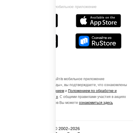
Установи мобильное приложение
Осуществляя вход на этот Сайт/в мобильное приложение
«ПиццаСушиВок - доставка еды», вы подтверждаете, что ознакомлены
с
Пользовательским соглашением
и
Положением по обработке и
защите персональных данных
. С общими правилами участия в акциях
и порядке получения подарков Вы можете
ознакомиться здесь
© 2002–2026