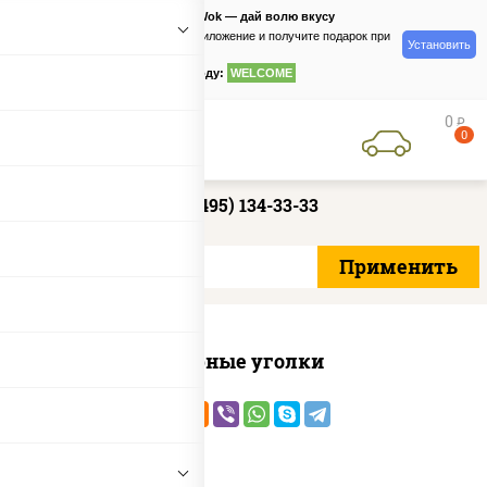
PizzaSushiWok — дай волю вкусу
Скачайте приложение и получите подарок при
Установить
заказе
по промокоду:
WELCOME
0
руб
0
+7 (495) 134-33-33
Сырные уголки