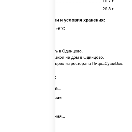
Жиры
16.7 г
Углеводы
26.8 г
Срок годности и условия хранения:
6 часов при t° от +2°C до +6°C
1 шт.
✅ Сырные уголки заказать в Одинцово.
✅ Сырные уголки с доставкой на дом в Одинцово.
✅ Сырные уголки в Одинцово из ресторана ПиццаСушиВок.
Категории товара:
Закуски на праздничный...
Закуски на день рождения
Праздничные закуски
Закуски на день рождения...
Сеты закусок