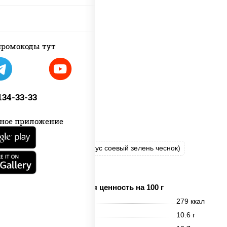
ромокоды тут
 134-33-33
ное приложение
соус "Шеф" (майонез соус соевый зелень чеснок)
моцарелла для пиццы
Пищевая ценность на 100 г
Энерг. ценность
279 ккал
Белки
10.6 г