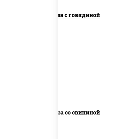
Фунчоза с говядиной
масло растительное, свинина,
морковь, лук репчатый, перец
болгарский, кабачки, соус
"чесночный", лапша стеклянная
Фунчоза со свининой
пост