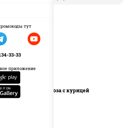
ромокоды тут
масло растительное, грудка
куриная, морковь, лук репчатый,
перец болгарский, кабачки, соус
 134-33-33
"чесночный", лапша стеклянная
ное приложение
Фунчоза с курицей