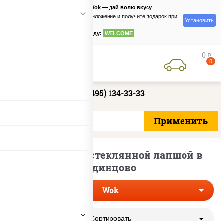
PizzaSushiWok — дай волю вкусу
Скачайте приложение и получите подарок при
Установить
заказе
по промокоду:
WELCOME
0
руб
0
+7 (495) 134-33-33
Лапша вок со стеклянной лапшой в
Одинцово
Wok
Сортировать