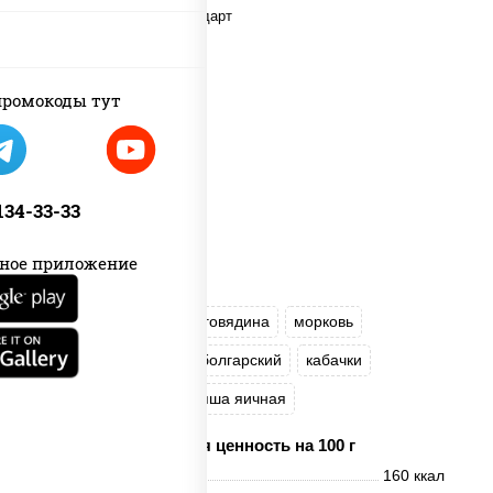
ромокоды тут
 134-33-33
ное приложение
масло растительное
говядина
морковь
лук репчатый
перец болгарский
кабачки
соус "Чесночный"
лапша яичная
Пищевая ценность на 100 г
Энерг. ценность
160 ккал