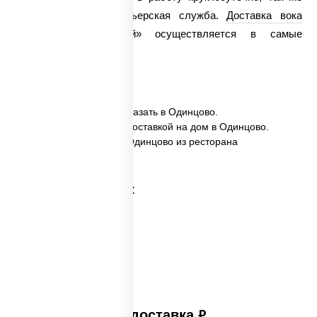
работает и наша курьерская служба.
Доставка вока
«Сомен с говядиной» осуществляется в самые
кратчайшие сроки!
✅ Сомен с говядиной заказать в Одинцово.
✅ Сомен с говядиной с доставкой на дом в Одинцово.
✅ Сомен с говядиной в Одинцово из ресторана
ПиццаСушиВок.
Категории товара:
Платная доставка
руб