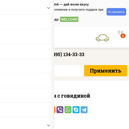
PizzaSushiWok — дай волю вкусу
Скачайте приложение и получите подарок при
Установить
заказе
по промокоду:
WELCOME
0
руб
0
+7 (495) 134-33-33
Сомен с говядиной