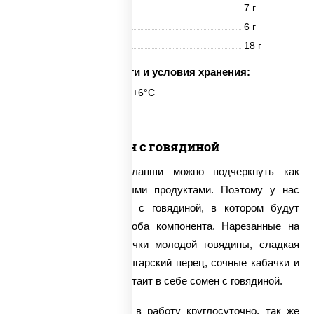
Белки
7 г
Жиры
6 г
Углеводы
18 г
Срок годности и условия хранения:
6 часов при t° от +2°C до +6°C
Сомен с говядиной
Тонкий вкус яичной лапши можно подчеркнуть как
овощами, так и мясными продуктами. Поэтому у нас
можно заказать сомен с говядиной, в котором будут
присутствовать сразу оба компонента. Нарезанные на
длинные полоски кусочки молодой говядины, сладкая
морковь, пикантный болгарский перец, сочные кабачки и
многое другое – вот что таит в себе сомен с говядиной.
Мы принимаем заказы в работу круглосуточно, так же