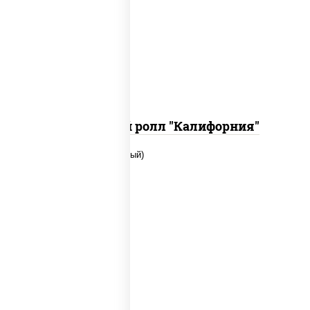
рис, нори, огурцы свежие, краб
снежный, икра "масаго", соус "хот"
(майонез кетчуп табаско чеснок
масаго)
Запеченный ролл "Калифорния"
рис, нори, сыр сливочный, огурцы
свежие, икра "масаго", соус "яки"
(майонез чеснок масаго лосось
слабосолёный), соус "унаги"