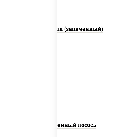
Ойси ролл (запеченный)
рис, нори, огурцы свежие, омлет,
лосось слабосоленый, соус "хот"
(майонез кетчуп табаско чеснок
масаго)
Запеченный лосось