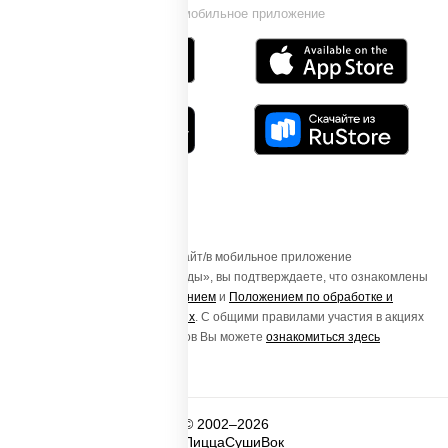
Установи мобильное приложение
Осуществляя вход на этот Сайт/в мобильное приложение
«ПиццаСушиВок - доставка еды», вы подтверждаете, что ознакомлены
с
Пользовательским соглашением
и
Положением по обработке и
защите персональных данных
. С общими правилами участия в акциях
и порядке получения подарков Вы можете
ознакомиться здесь
© 2002–2026
ПиццаСушиВок