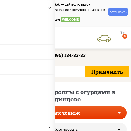
PizzaSushiWok — дай волю вкусу
Скачайте приложение и получите подарок при
Установить
заказе
по промокоду:
WELCOME
0
руб
0
+7 (495) 134-33-33
Запеченные роллы с огурцами в
Одинцово
Запеченные
Сортировать