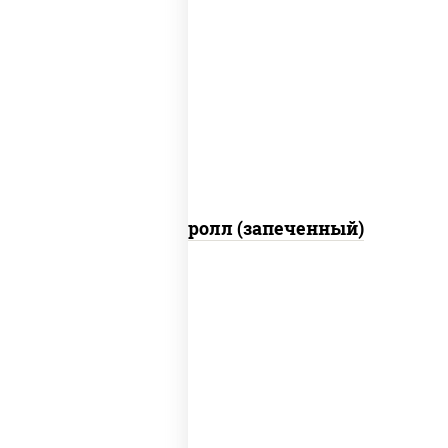
рис, нори, огурцы свежие, помидоры,
куриная грудка с паприкой, соус
"шеф" (майонез соус соевый зелень
чеснок)
Тори Маки ролл (запеченный)
рис, нори, сыр сливочный, огурцы
свежие, креветки, лосось
слабосоленый, соус "унаги", соус
"спайс" (майонез соус чили соус
шрирача), икра "масаго"