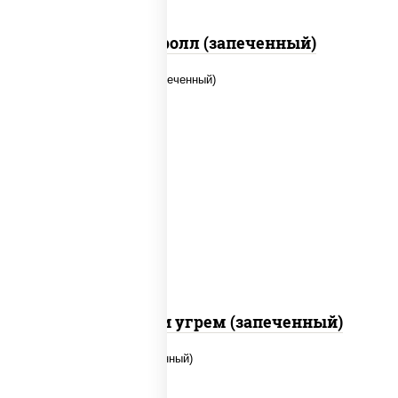
Сальмон ролл (запеченный)
рис, нори, огурцы свежие, креветки,
угорь копченый, икра "масаго", соус
"хот" (майонез кетчуп табаско
чеснок масаго)
С креветкой и угрем (запеченный)