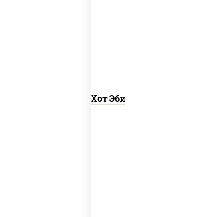
рис, нори, креветки, соус "хот" (майонез
кетчуп табаско чеснок масаго)
Хот Эби
рис, креветки