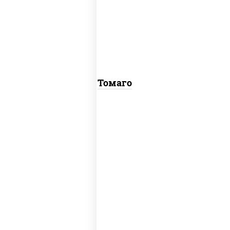
соус "унаги", рис, нори, омлет, кунжут
Томаго
рис, нори, угорь копченый, соус "хот"
(майонез кетчуп табаско чеснок
масаго)