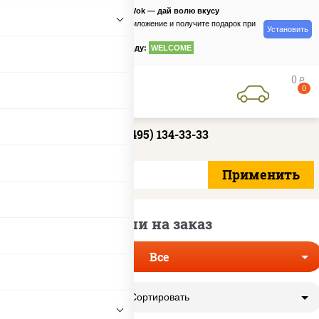
PizzaSushiWok — дай волю вкусу
Скачайте приложение и получите подарок при
Установить
заказе
по промокоду:
WELCOME
0
руб
0
+7 (495) 134-33-33
Cуши на заказ
Все
Сортировать