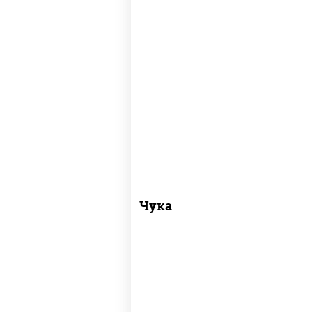
пост
рис, нори, салат "чука"
Чука