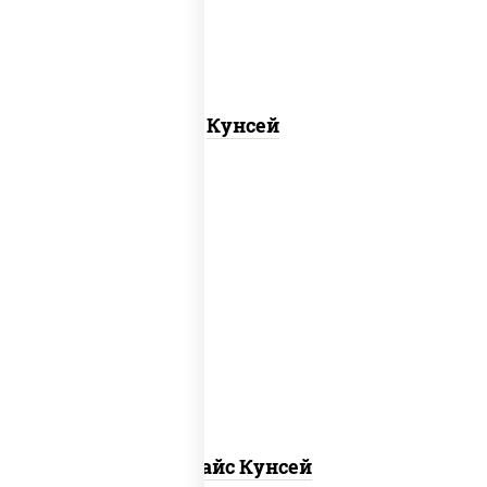
Кунсей
рис, нори, лосось копченый, соус "спайс"
(майонез соус чили соус шрирача)
Спайс Кунсей