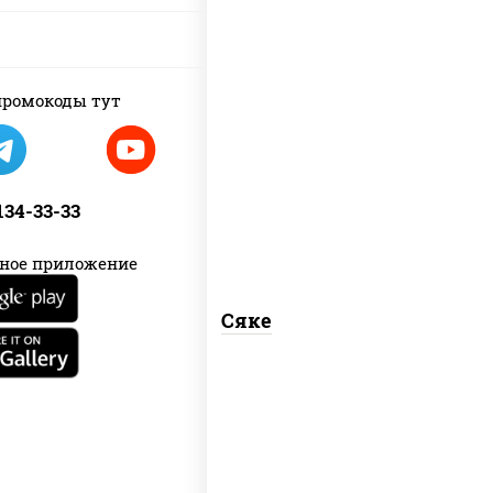
ромокоды тут
рис, лосось слабосоленый
 134-33-33
ное приложение
Сяке
рис, нори, лосось слабосоленый, соус