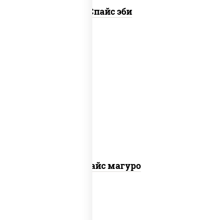
Спайс эби
рис, нори, тунец, соус "спайс" (майонез
соус чили соус шрирача)
Спайс магуро