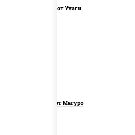
Хот Унаги
рис, нори, тунец, соус "хот" (майонез
кетчуп табаско чеснок масаго)
Хот Магуро