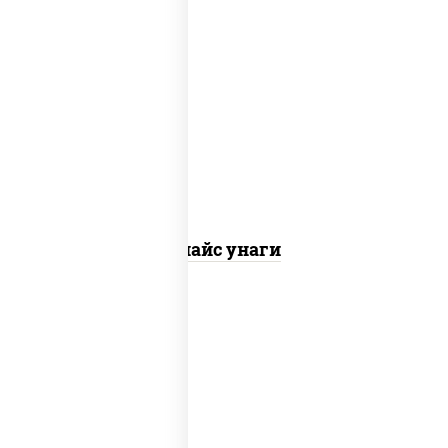
рис, нори, угорь копченый, соус "спайс"
(майонез соус чили соус шрирача)
Спайс унаги
рис, лосось копченый