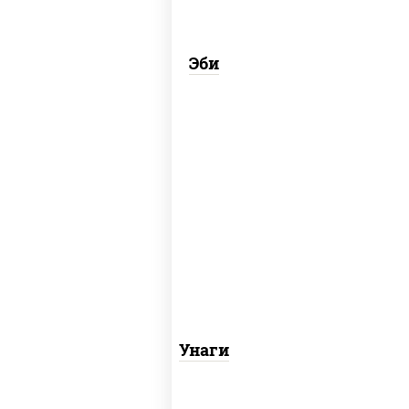
Эби
соус "унаги", рис, нори, угорь копченый,
кунжут
Унаги