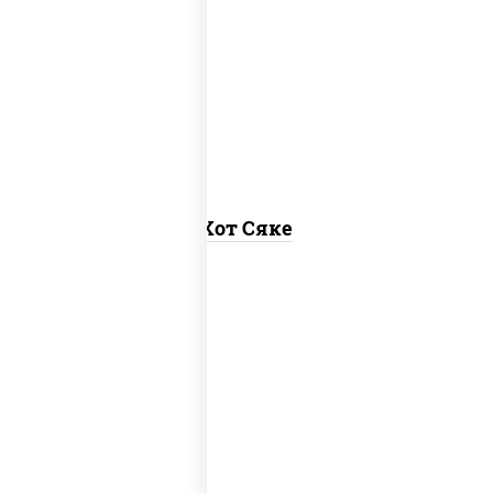
рис, нори, лосось слабосоленый, соус
"хот" (майонез кетчуп табаско чеснок
масаго)
Хот Сяке
рис, нори, лосось копченый, соус "хот"
(майонез кетчуп табаско чеснок
масаго)