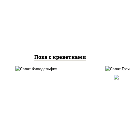
рис
рис, креветки, огурцы
ог
свежие, авокадо, салат
"чука", соус кунжутный,
кун
икра "масаго", кунжут, нори
Поке с креветками
о
рис, нори, огурцы свежие,
б
сыр сливочный, лосось
"че
слабосоленый, кунжут
с