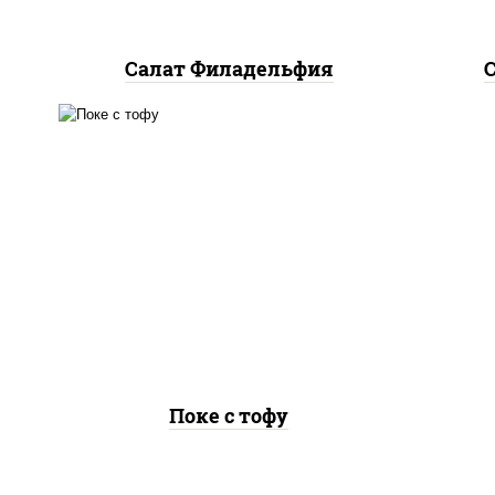
Салат Филадельфия
рис, творог соевый, огурцы
свежие, авокадо, салат
"чука", соус кунжутный,
икра "масаго", кунжут, нори
Поке с тофу