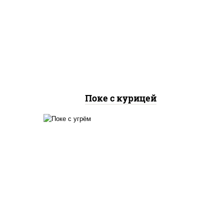
иная
рис, куриная грудка с
урцы
паприкой, огурцы свежие,
оус
авокадо, салат "чука", соус
оевый
кунжутный, икра "масаго",
фри
кунжут, нори
Поке с курицей
аб
рис, угорь копченый,
йцо
огурцы свежие, авокадо,
аль",
салат "чука", соус
ый,
кунжутный, икра "масаго",
соус "унаги", кунжут, нори