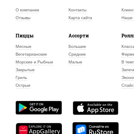
О компании
Контакты
Клиен
Отзывы
Карта сайта
Наши 
Пиццы
Ассорти
Рол
Мясные
Большие
Класс
Вегетарианские
Средние
Фирм
Морские и Рыбные
Малые
В тем
Закрытые
Запеч
Гриль
Эконо
Острые
Спайс