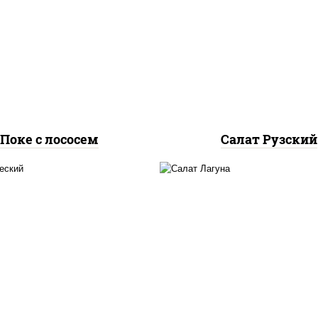
, лосось слабосоленый,
салат "айсберг", кур
урцы свежие, авокадо,
грудка с паприкой, ог
салат "чука", соус
свежие, помидоры, с
жутный, икра "масаго",
"шеф" (майонез соус с
кунжут, нори
зелень чеснок), лук 
Поке с лососем
Салат Рузский
гурцы свежие, перец
огурцы свежие, кр
олгарский, томаты
снежный, майонез, я
рри", брынза, маслины,
куриное, сыр "эммент
алатная заправка с
креветки, лук красн
базиликом
икра "масаго"