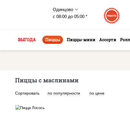
Одинцово
с 08:00 до 05:00 *
ВЫГОДА
Пиццы
Пиццы-мини
Ассорти
Рол
Пиццы с маслинами
Сортировать
по популярности
по цене
лосось слабосоленый,
моцарелла для пиццы,