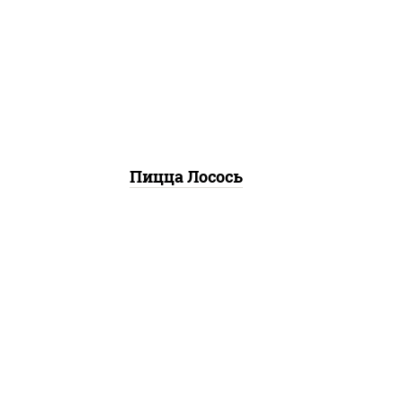
пицца соус (томаты
базилик орегано чеснок),
маслины, соус "песто"
(базилик, петрушка, рукола,
сыр "пекорино-романо",
кешью, подсолнечное
масло), лимон
Пицца Лосось