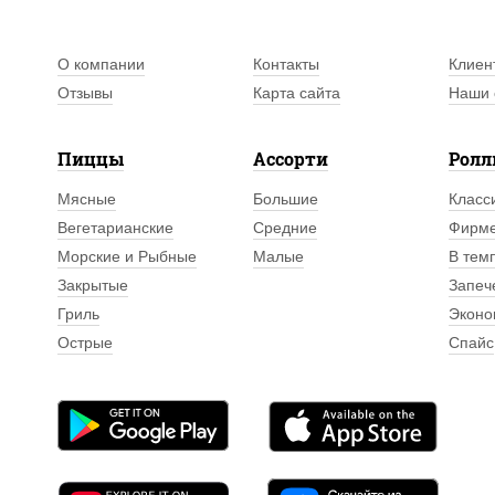
О компании
Контакты
Клиен
Отзывы
Карта сайта
Наши 
Пиццы
Ассорти
Рол
Мясные
Большие
Класс
Вегетарианские
Средние
Фирм
Морские и Рыбные
Малые
В тем
Закрытые
Запеч
Гриль
Эконо
Острые
Спайс