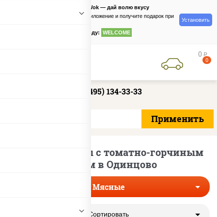
PizzaSushiWok — дай волю вкусу
Скачайте приложение и получите подарок при
Установить
заказе
по промокоду:
WELCOME
0
руб
0
+7 (495) 134-33-33
Мясные пиццы с томатно-горчиным
соусом в Одинцово
Мясные
Сортировать