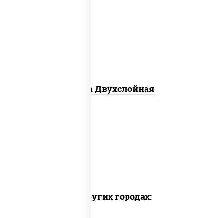
соус "томатно - горчичный", лук
красный, огурцы маринованные,
ветчина, бекон, моцарелла для
пиццы, помидоры, грудка куриная
Пицца Двухслойная
Доставка в других городах: