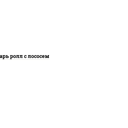
густители сахар яйца
еснок специи перец
ый консерванты), рис,
ори, сыр "пармезан",
осось слабосоленый,
ат "айсберг", кунжут
арь ролл с лососем