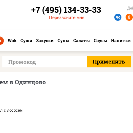
+7 (495) 134-33-33
Де
Перезвоните мне
ы
Wok
Суши
Закуски
Супы
Салаты
Соусы
Напитки
сем в Одинцово
соус "цезарь" (масло
растительное