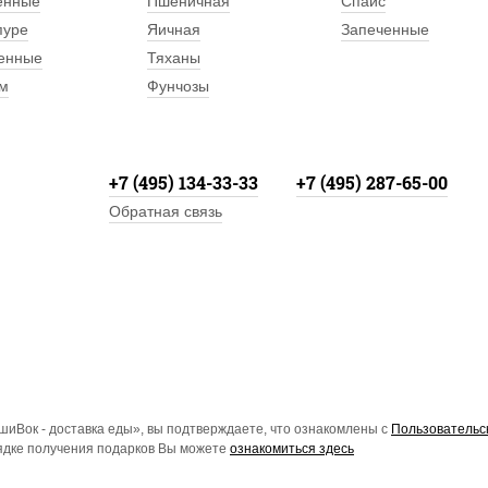
енные
Пшеничная
Спайс
пуре
Яичная
Запеченные
енные
Тяханы
м
Фунчозы
+7 (495) 134-33-33
+7 (495) 287-65-00
Обратная связь
иВок - доставка еды», вы подтверждаете, что ознакомлены с
Пользовательс
рядке получения подарков Вы можете
ознакомиться здесь