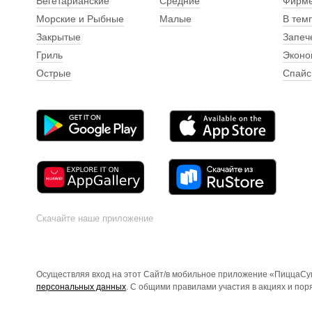
Вегетарианские
Средние
Фирм
Морские и Рыбные
Малые
В тем
Закрытые
Запеч
Гриль
Эконо
Острые
Спайс
Скачайте наше приложение
Осуществляя вход на этот Сайт/в мобильное приложение «ПиццаСуш
персональных данных
. С общими правилами участия в акциях и по