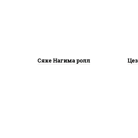
за
рис, нори, сыр сливочный,
ч
огурцы свежие, лосось
черн
слабосоленый
н
л
сал
Сяке Нагима ролл
Цез