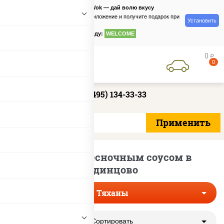
PizzaSushiWok — дай волю вкусу
Скачайте приложение и получите подарок при
Установить
заказе
по промокоду:
WELCOME
0
руб
0
+7 (495) 134-33-33
Тяханы с чесночным соусом в
Одинцово
Тяханы
Сортировать