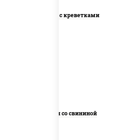
Тяхан с креветками
масло растительное, свинина,
морковь, лук репчатый, перец
болгарский, рис, соус "чесночный",
кунжут
Тяхан со свининой
пост