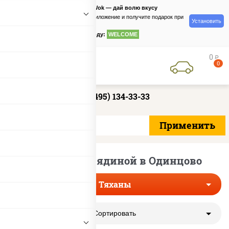
PizzaSushiWok — дай волю вкусу
Скачайте приложение и получите подарок при
Установить
заказе
по промокоду:
WELCOME
0
руб
0
+7 (495) 134-33-33
Тяханы с говядиной в Одинцово
Тяханы
Сортировать