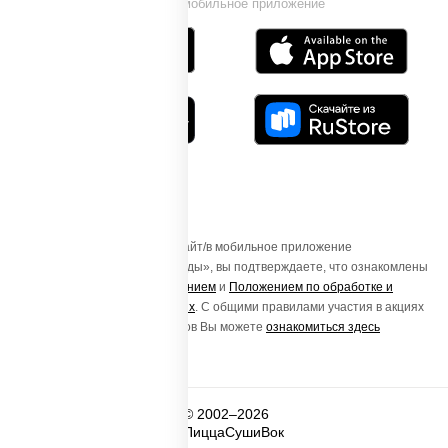
Установи мобильное приложение
Осуществляя вход на этот Сайт/в мобильное приложение
«ПиццаСушиВок - доставка еды», вы подтверждаете, что ознакомлены
с
Пользовательским соглашением
и
Положением по обработке и
защите персональных данных
. С общими правилами участия в акциях
и порядке получения подарков Вы можете
ознакомиться здесь
© 2002–2026
ПиццаСушиВок