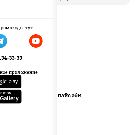
ромокоды тут
рис, нори, креветки, соус "спайс"
(майонез соус чили соус шрирача)
 134-33-33
ное приложение
Спайс эби