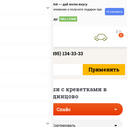
PizzaSushiWok — дай волю вкусу
Скачайте приложение и получите подарок при
Установить
заказе
по промокоду:
WELCOME
0
руб
0
+7 (495) 134-33-33
Острые суши с креветками в
Одинцово
Спайс
Сортировать