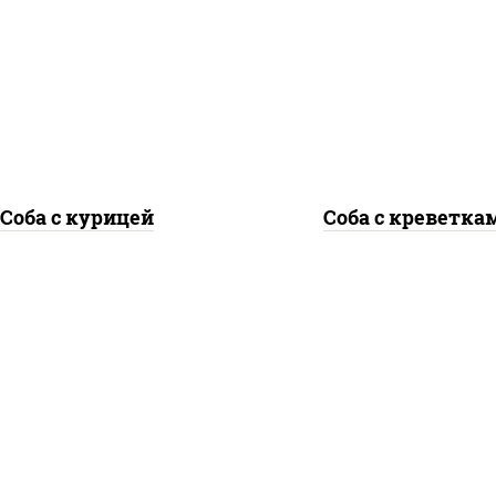
дка куриная, морковь,
креветки, морковь, 
ук репчатый, перец
репчатый, перец
гарский, кабачки, соус
болгарский, кабачки, 
"чесночный", лапша
"чесночный", лапш
гречневая
гречневая
Соба с курицей
Соба с креветка