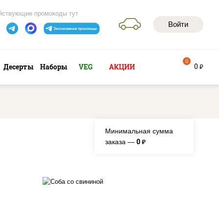
йствующие промокоды тут
Войти
0
0
Десерты
Наборы
VEG
АКЦИИ
руб
Минимальная сумма
0
заказа —
руб.
е,
масло растительное,