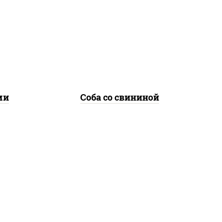
лук
свинина, морковь, лук
репчатый, перец
соус
болгарский, кабачки, соус
а
"чесночный", лапша
гречневая
ми
Соба со свининой