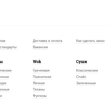
там
Доставка и оплата
Как сделать заказ
стандарты
Вакансии
лы
Wok
Суши
ические
Гречневая
Классические
енные
Пшеничная
Спайс
пуре
Яичная
Запеченные
енные
Тяханы
м
Фунчозы