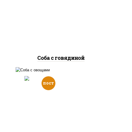
говядина, морковь, лук
гру
репчатый, перец
л
болгарский, кабачки, соус
бол
"чесночный", лапша
гречневая
Соба с говядиной
пост
масло растительное,
морковь, лук репчатый,
перец болгарский, кабачки,
соус "чесночный", лапша
гречневая, кунжут