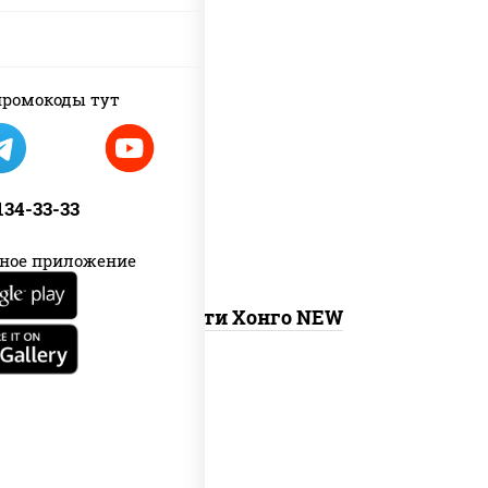
new
ромокоды тут
тунец темпура ролл
, сяке маки,
ролл калифорния хит 2, калифорния
хит 1
 134-33-33
ное приложение
Ассорти Хонго NEW