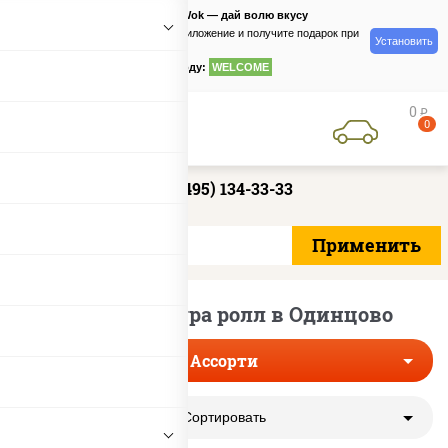
PizzaSushiWok — дай волю вкусу
Скачайте приложение и получите подарок при
Установить
заказе
по промокоду:
WELCOME
0
руб
0
+7 (495) 134-33-33
Тунец темпура ролл в Одинцово
Ассорти
Сортировать